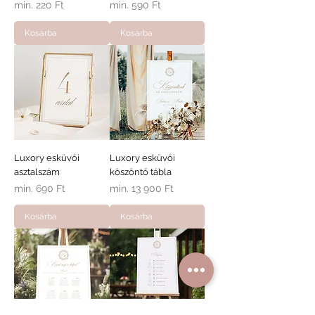
Akciós ár
Akciós ár
min.
220 Ft
min.
590 Ft
Kosárba
Kosárba
Luxory esküvői
Luxory esküvői
asztalszám
köszöntő tábla
Akciós ár
Akciós ár
min.
690 Ft
min.
13 900 Ft
Kosárba
Kosárba