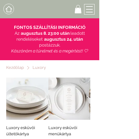
FONTOS SZÁLLÍTÁSI INFORMÁCIÓ
Az
augusztus 8. 23:00 után
leadott
rendeléseket
augusztus 24. után
postázzuk.
Köszönöm a türelmet és a megértést! 🤍
Kezdőlap
Luxory
Luxory esküvői
Luxory esküvői
ültetőkártya
menükártya