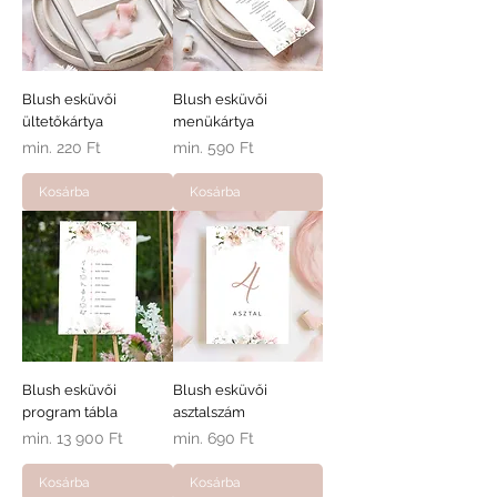
Blush esküvői
Blush esküvői
ültetőkártya
menükártya
Akciós ár
Akciós ár
min.
220 Ft
min.
590 Ft
Kosárba
Kosárba
Blush esküvői
Blush esküvői
program tábla
asztalszám
Akciós ár
Akciós ár
min.
13 900 Ft
min.
690 Ft
Kosárba
Kosárba