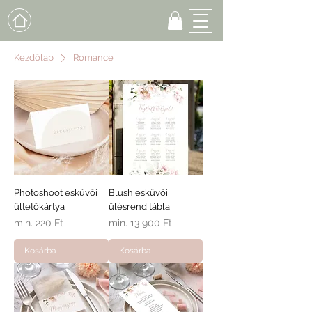
Kezdőlap
Romance
Photoshoot esküvői
Blush esküvői
ültetőkártya
ülésrend tábla
Akciós ár
Akciós ár
min.
220 Ft
min.
13 900 Ft
Kosárba
Kosárba