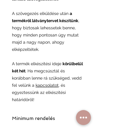
A szövegezés elküldése után
a
termékről látványtervet készítünk
,
hogy biztosak lehessetek benne,
hogy minden pontosan úgy mutat
majd a nagy napon, ahogy
elképzeltétek.
A termék elkészítési ideje
körülbelül
két hét
. Ha megcsúsztál és
korábban lenne rá szükséged, vedd
fel velünk a
kapcsolatot
, és
egyeztessünk az elkészítési
határidőről!
Minimum rendelés
A minimum rendelési összeg 6 900