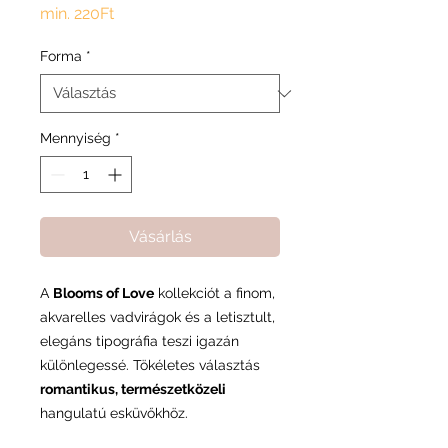
Akciós
min.
220Ft
ár
Forma
*
Mennyiség
*
Vásárlás
A
Blooms of Love
kollekciót a finom,
akvarelles vadvirágok és a letisztult,
elegáns tipográfia teszi igazán
különlegessé. Tökéletes választás
romantikus, természetközeli
hangulatú esküvőkhöz.