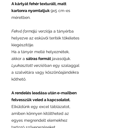
A kártyát fehér texturált, matt
kartonra nyomtatjuk
9x5 cm-es
méretben.
Fekvő formájú
verziója a tányérba
helyezve az esküvői teríték tökéletes
kiegészítője.
Ha a tányér mellé helyeznétek,
akkor a
sátras formát
javasoljuk.
Lyukasztott verzió
ban egy szalaggal
a szalvétára vagy köszönőajándékra
köthető.
A rendelés leadása után e-mailben
felvesszük veled a kapcsolatot.
Elküldünk egy excel táblázatot,
amiben könnyen kitöltheted az
egyes megrendelt elemekhez
tartozó szövegezéseket.