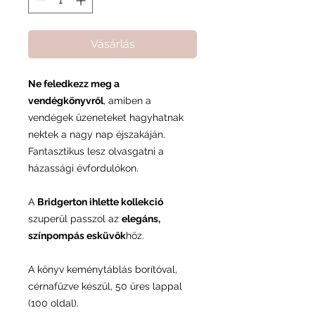
Vásárlás
Ne feledkezz meg a
vendégkönyvről
, amiben a
vendégek üzeneteket hagyhatnak
nektek a nagy nap éjszakáján.
Fantasztikus lesz olvasgatni a
házassági évfordulókon.
A
Bridgerton ihlette kollekció
szuperül passzol az
elegáns,
színpompás esküvők
höz.
A könyv keménytáblás borítóval,
cérnafűzve készül, 50 üres lappal
(100 oldal).