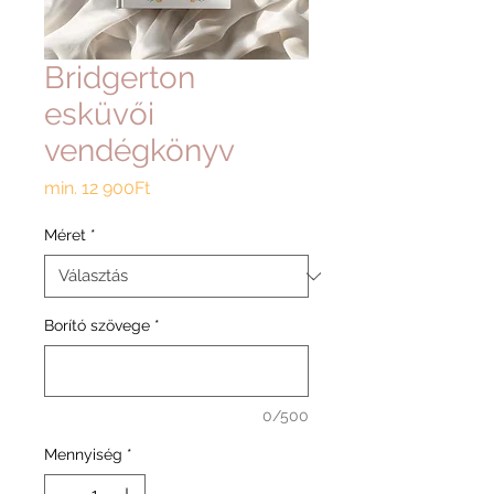
Bridgerton
esküvői
vendégkönyv
Akciós
min.
12 900Ft
ár
Méret
*
Borító szövege
*
0/500
Mennyiség
*