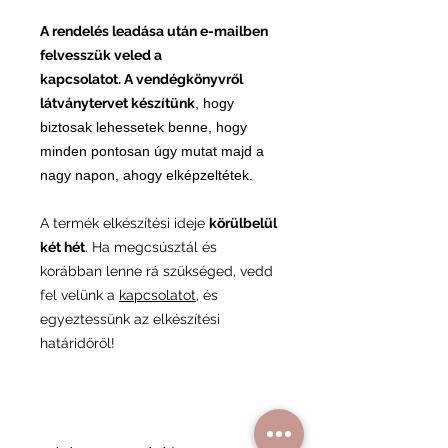
A rendelés leadása után e-mailben
felvesszük veled a
kapcsolatot. A
vendégkön
yvről
látványtervet készítünk
, hogy
biztosak lehessetek benne, hogy
minden pontosan úgy mutat majd a
nagy napon, ahogy elképzeltétek.
A termék elkészítési ideje
körülbelül
két hét
. Ha megcsúsztál és
korábban lenne rá szükséged, vedd
fel velünk a
kapcsolatot
, és
egyeztessünk az elkészítési
határidőről!