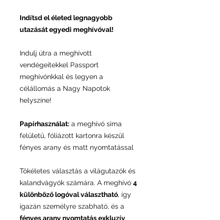
Indítsd el életed legnagyobb
utazását egyedi meghívóval!
Indulj útra a meghívott
vendégeitekkel Passport
meghívónkkal és legyen a
célállomás a Nagy Napotok
helyszíne!
Papírhasználat:
a meghívó sima
felületű, fóliázott kartonra készül
fényes arany és matt nyomtatással
Tökéletes választás a világutazók és
kalandvágyók számára. A meghívó
4
különböző logóval választható
, így
igazán személyre szabható, és a
fényes arany nyomtatás exkluzív