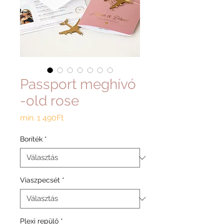
Passport meghívó
-old rose
Akciós
min.
1 490Ft
ár
Boríték
*
Viaszpecsét
*
Plexi repülő
*