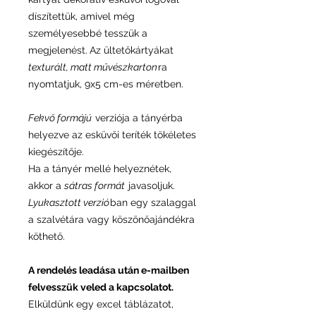
díszítettük, amivel még
személyesebbé tesszük a
megjelenést.
Az ültetőkártyákat
texturált, matt művészkarton
ra
nyomtatjuk, 9x5 cm-es méretben.
Fekvő formájú
verziója a tányérba
helyezve az esküvői teríték tökéletes
kiegészítője.
Ha a tányér mellé helyeznétek,
akkor a
sátras formát
javasoljuk.
Lyukasztott verzió
ban egy szalaggal
a szalvétára vagy köszönőajándékra
köthető.
A rendelés leadása után e-mailben
felvesszük veled a kapcsolatot.
Elküldünk egy excel táblázatot,