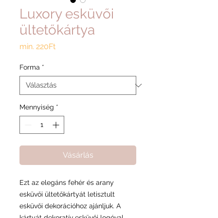
Luxory esküvői
ültetőkártya
Akciós
min.
220Ft
ár
Forma
*
Mennyiség
*
Vásárlás
Ezt az elegáns fehér és arany
esküvői ültetőkártyát letisztult
esküvői dekorációhoz ajánljuk. A
kártyát dekoratív esküvői logóval