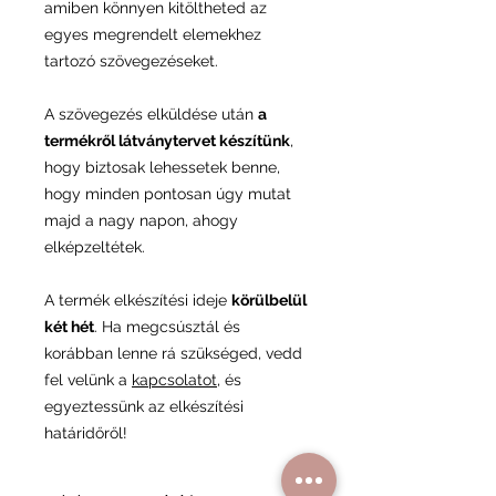
amiben könnyen kitöltheted az
egyes megrendelt elemekhez
tartozó szövegezéseket.
A szövegezés elküldése után
a
termékről látványtervet készítünk
,
hogy biztosak lehessetek benne,
hogy minden pontosan úgy mutat
majd a nagy napon, ahogy
elképzeltétek.
A termék elkészítési ideje
körülbelül
két hét
. Ha megcsúsztál és
korábban lenne rá szükséged, vedd
fel velünk a
kapcsolatot
, és
egyeztessünk az elkészítési
határidőről!