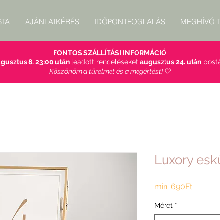
STA
AJÁNLATKÉRÉS
IDŐPONTFOGLALÁS
MEGHÍVÓ T
FONTOS SZÁLLÍTÁSI INFORMÁCIÓ
gusztus 8. 23:00 után
leadott rendeléseket
augusztus 24. után
postá
Köszönöm a türelmet és a megértést! 🤍
Luxory esk
Akciós
min.
690Ft
ár
Méret
*