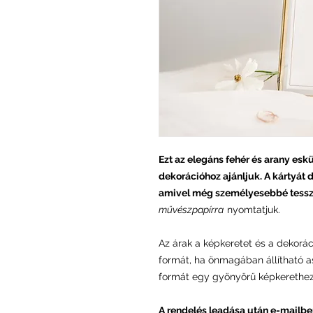
Ezt az elegáns fehér és arany esk
dekorációhoz ajánljuk. A kártyát d
amivel még személyesebbé tessz
művészpapírra
nyomtatjuk.
Az árak a képkeretet és a dekorác
formát, ha önmagában állítható a
formát egy gyönyörű képkerethez
A rendelés leadása után e-mailbe