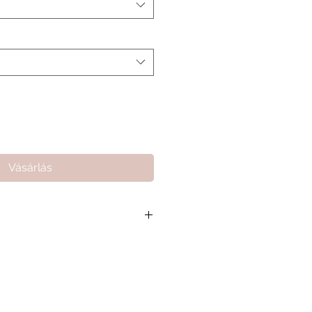
Vásárlás
 összeg 17 000 Ft, ami segít
arthassuk a minőségi kiszolgálást
amat gördülékenységét.