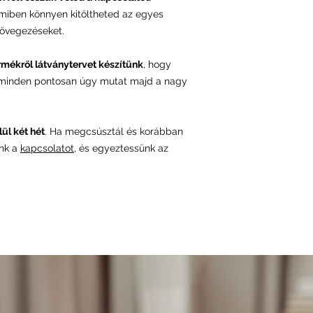
amiben könnyen kitöltheted az egyes
övegezéseket.
rmékről látványtervet készítünk
, hogy
 minden pontosan úgy mutat majd a nagy
ül két hét
. Ha megcsúsztál és korábban
ünk a
kapcsolatot
, és egyeztessünk az