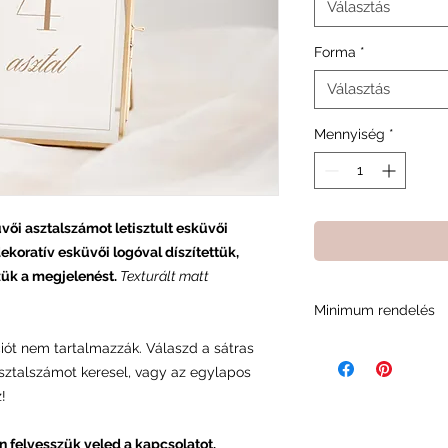
Választás
Forma
*
Választás
Mennyiség
*
üvői asztalszámot letisztult esküvői
ekoratív esküvői logóval díszítettük,
ük a megjelenést.
Texturált matt
Minimum rendelés
A minimum rendelési
iót nem tartalmazzák. Válaszd a sátras
minket abban, fennt
sztalszámot keresel, vagy az egylapos
és a rendelési foly
!
n felvesszük veled a kapcsolatot.