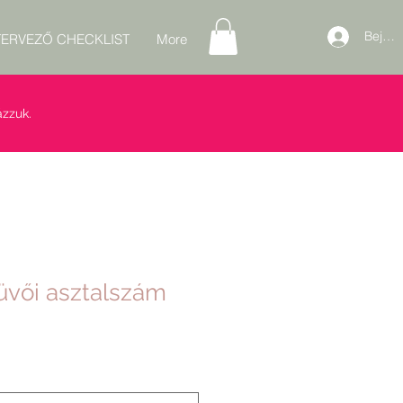
Bejele
ERVEZŐ CHECKLIST
More
zzuk.
üvői asztalszám