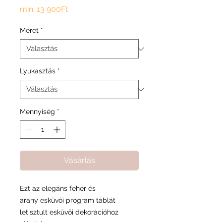
Akciós
min.
13 900Ft
ár
Méret
*
Lyukasztás
*
Mennyiség
*
Vásárlás
Ezt az elegáns fehér és
arany esküvői program táblát
letisztult esküvői dekorációhoz