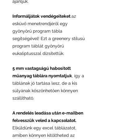
ajánljuk.
Informáljátok vendégeiteket
az
esküvő menetrendjéről egy
gyönyörű program tábla
segítségével! Ezt a greenery stílusú
program táblát gyönyörű
eukaliptusszal dízsítettük.
5 mm vastagságú habosított
műanyag táblára nyomtatjuk
, így a
táblának jó tartása lesz, de a kis
súlyának köszönhetően könnyen
szállítható.
A rendelés leadása után e-mailben
felvesszük veled a kapcsolatot.
Elküldünk egy excel táblázatot,
amiben könnyen kitöltheted az