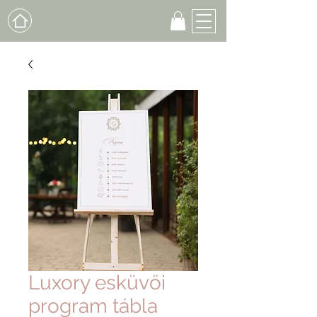
Luxory esküvői
program tábla