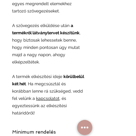
egyes megrendelt elemekhez
tartozó szövegezéseket.
A szövegezés elküldése után
a
termékről látványtervet készítünk
,
hogy biztosak lehessetek benne,
hogy minden pontosan úgy mutat
majd a nagy napon, ahogy
elképzeltétek.
A termék elkészítési ideje
körülbelül
két hét
. Ha megcsúsztál és
korábban lenne rá szükséged, vedd
fel velünk a
kapcsolatot
, és
egyeztessünk az elkészítési
határidőről!
Minimum rendelés