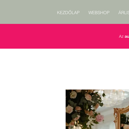
KEZDŐLAP
WEBSHOP
ÁRLI
Az
au