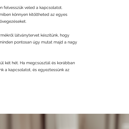
n felvesszük veled a kapcsolatot.
amiben könnyen kitöltheted az egyes
övegezéseket.
mékről látványtervet készítünk, hogy
 minden pontosan úgy mutat majd a nagy
elül két hét. Ha megcsúsztál és korábban
nk a kapcsolatot, és egyeztessünk az