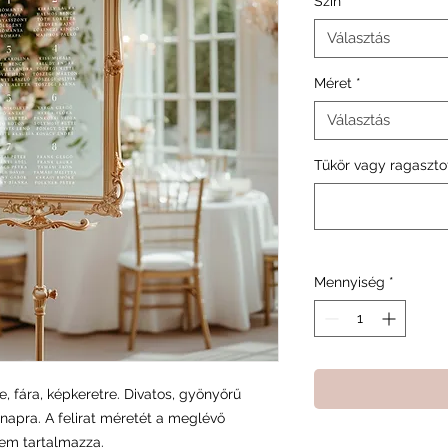
Szín
*
Választás
Méret
*
Választás
Tükör vagy ragasztot
Mennyiség
*
e, fára, képkeretre. Divatos, gyönyőrű
napra. A felirat méretét a meglévő
 nem tartalmazza.