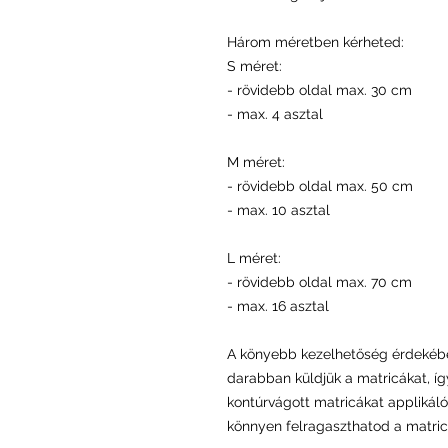
Három méretben kérheted:
S méret:
- rövidebb oldal max. 30 cm
- max. 4 asztal
M méret:
- rövidebb oldal max. 50 cm
- max. 10 asztal
L méret:
- rövidebb oldal max. 70 cm
- max. 16 asztal
A könyebb kezelhetőség érdekéb
darabban küldjük a matricákat, íg
kontúrvágott matricákat applikáló
könnyen felragaszthatod a matricá