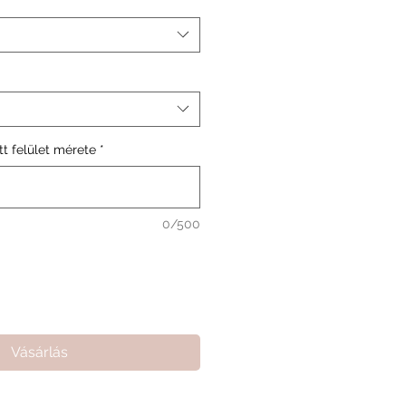
t felület mérete
*
0/500
Vásárlás