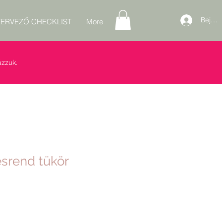
Bejele
ERVEZŐ CHECKLIST
More
zzuk.
ésrend tükör
s