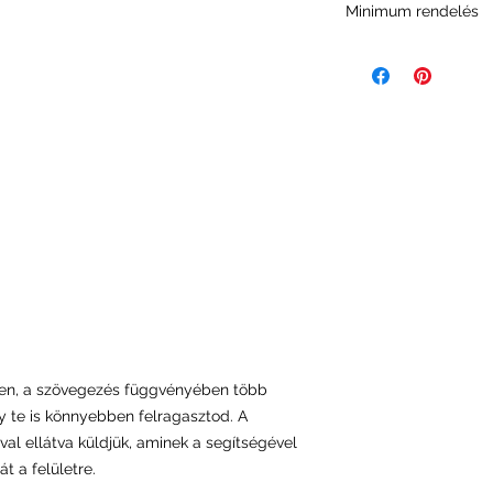
Minimum rendelés
A minimum rendelési
minket abban, fennt
és a rendelési foly
en, a szövegezés függvényében több
y te is könnyebben felragasztod. A
val ellátva küldjük, aminek a segítségével
t a felületre.