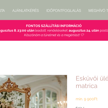
STA
AJÁNLATKÉRÉS
IDŐPONTFOGLALÁS
MEGHÍVÓ T
FONTOS SZÁLLÍTÁSI INFORMÁCIÓ
gusztus 8. 23:00 után
leadott rendeléseket
augusztus 24. után
postá
Köszönöm a türelmet és a megértést! 🤍
Esküvői ül
matrica
Akció
min.
9 900Ft
ár