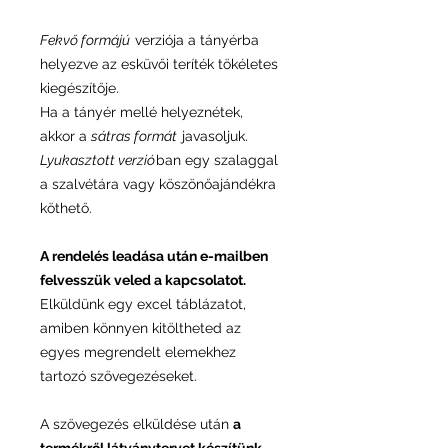
Fekvő formájú
verziója a tányérba
helyezve az esküvői teríték tökéletes
kiegészítője.
Ha a tányér mellé helyeznétek,
akkor a
sátras formát
javasoljuk.
Lyukasztott verzió
ban egy szalaggal
a szalvétára vagy köszönőajándékra
köthető.
A rendelés leadása után e-mailben
felvesszük veled a kapcsolatot.
Elküldünk egy excel táblázatot,
amiben könnyen kitöltheted az
egyes megrendelt elemekhez
tartozó szövegezéseket.
A szövegezés elküldése után
a