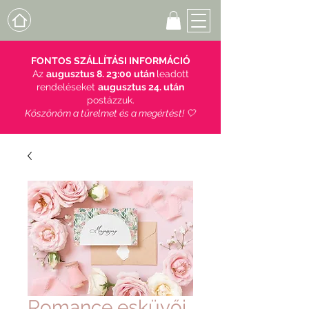
FONTOS SZÁLLÍTÁSI INFORMÁCIÓ
Az
augusztus 8. 23:00 után
leadott
rendeléseket
augusztus 24. után
postázzuk.
Köszönöm a türelmet és a megértést! 🤍
Romance esküvői