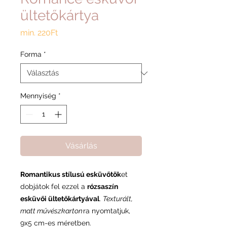
ültetőkártya
Akciós
min.
220Ft
ár
Forma
*
Mennyiség
*
Vásárlás
Romantikus stílusú esküvőtök
et
dobjátok fel ezzel a
rózsaszín
esküvői ültetőkártyával
.
Texturált,
matt művészkarton
ra nyomtatjuk,
9x5 cm-es méretben.