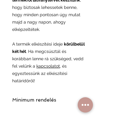
termékről látványtervet készítünk
,
hogy biztosak lehessetek benne,
hogy minden pontosan úgy mutat
majd a nagy napon, ahogy
elképzeltétek.
A termék elkészítési ideje
körülbelül
két hét
. Ha megcsúsztál és
korábban lenne rá szükséged, vedd
fel velünk a
kapcsolatot
, és
egyeztessünk az elkészítési
határidőről!
Minimum rendelés
A minimum rendelési összeg 17 000
Ft, ami segít minket abban,
fenntarthassuk a minőségi
kiszolgálást és a rendelési folyamat