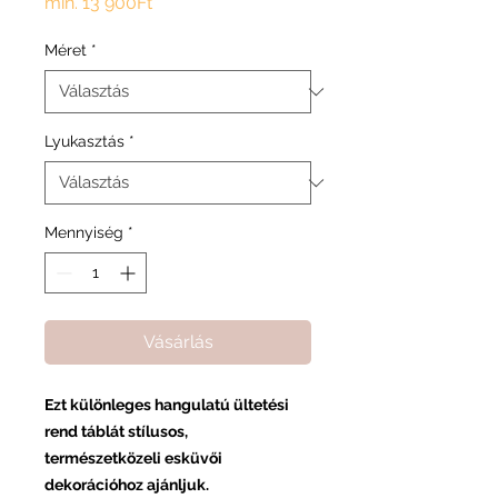
Akciós
min.
13 900Ft
ár
Méret
*
Lyukasztás
*
Mennyiség
*
Vásárlás
Ezt különleges hangulatú ültetési
rend táblát stílusos,
természetközeli esküvői
dekorációhoz ajánljuk.