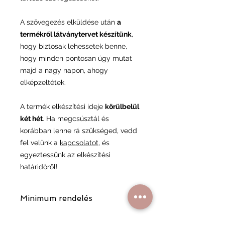
A szövegezés elküldése után
a
termékről látványtervet készítünk
,
hogy biztosak lehessetek benne,
hogy minden pontosan úgy mutat
majd a nagy napon, ahogy
elképzeltétek.
A termék elkészítési ideje
körülbelül
két hét
. Ha megcsúsztál és
korábban lenne rá szükséged, vedd
fel velünk a
kapcsolatot
, és
egyeztessünk az elkészítési
határidőről!
Minimum rendelés
A minimum rendelési összeg 17 000