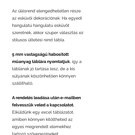
Az ülésrend elengedhetetlen része
az esküvői dekorációnak. Ha egyedi
hangulatú hangulatú esküvőt
szeretnék, akkor szuper választás ez
stílusos ültetési rend tábla.
5 mm vastagságú habosított
műanyag táblára nyomtatjuk
, így a
táblának jó tartása lesz, de a kis
súlyának köszönhetően könnyen
szállítható.
A rendelés leadása után e-mailben
felvesszük veled a kapcsolatot.
Elküldünk egy excel táblázatot,
amiben könnyen kitöltheted az
egyes megrendelt elemekhez
tartozó szövegezéseket.