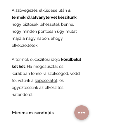
A szövegezés elküldése után
a
termékről látványtervet készítünk
,
hogy biztosak lehessetek benne,
hogy minden pontosan úgy mutat
majd a nagy napon, ahogy
elképzeltétek.
A termék elkészítési ideje
körülbelül
két hét
. Ha megcsúsztál és
korábban lenne rá szükséged, vedd
fel velünk a
kapcsolatot
, és
egyeztessünk az elkészítési
határidőről!
Minimum rendelés
A minimum rendelési összeg 17 000
Ft, ami segít minket abban,