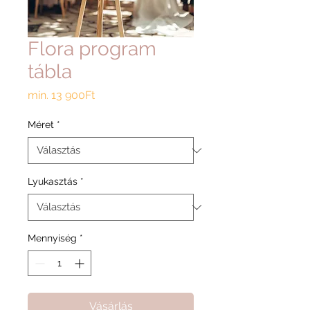
Flora program
tábla
Akciós
min.
13 900Ft
ár
Méret
*
Lyukasztás
*
Mennyiség
*
Vásárlás