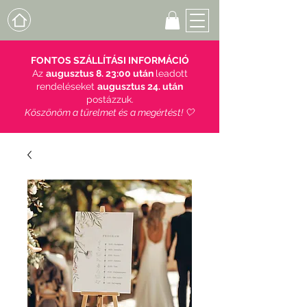
FONTOS SZÁLLÍTÁSI INFORMÁCIÓ
Az
augusztus 8. 23:00 után
leadott
rendeléseket
augusztus 24. után
postázzuk.
Köszönöm a türelmet és a megértést! 🤍