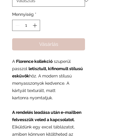
Mennyiség
*
Vásárlás
A
Florence kollekció
szuperül
passzol
letisztult, kifinomult stílusú
esküvők
höz. A modern stílusú
menyasszonyok kedvence. A
kártyát texturált, matt
kartonra nyomtatjuk.
A rendelés leadása után e-mailben
felvesszük veled a kapcsolatot.
Elküldünk egy excel táblázatot,
amiben könnyen kitöltheted az