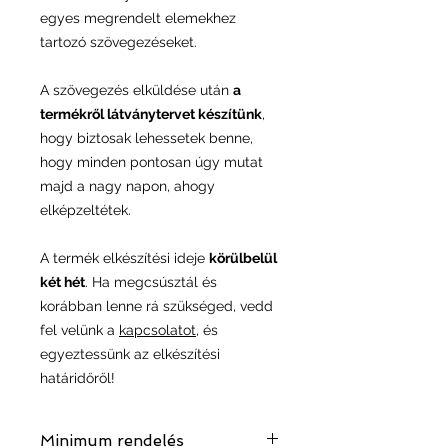
egyes megrendelt elemekhez
tartozó szövegezéseket.
A szövegezés elküldése után
a
termékről látványtervet készítünk
,
hogy biztosak lehessetek benne,
hogy minden pontosan úgy mutat
majd a nagy napon, ahogy
elképzeltétek.
A termék elkészítési ideje
körülbelül
két hét
. Ha megcsúsztál és
korábban lenne rá szükséged, vedd
fel velünk a
kapcsolatot
, és
egyeztessünk az elkészítési
határidőről!
Minimum rendelés