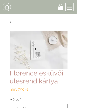
Florence esküvői
ülésrend kártya
Akciós
min.
790Ft
ár
Méret
*