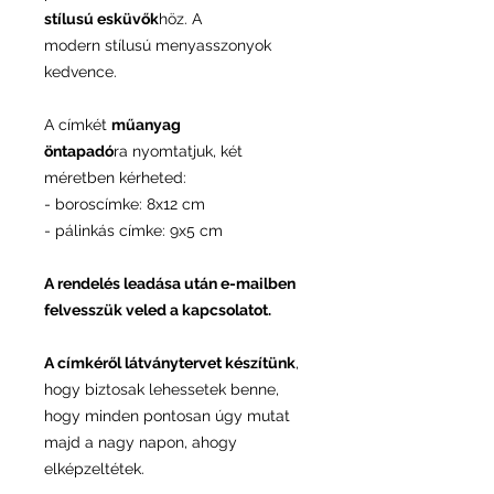
stílusú esküvők
höz. A
modern stílusú menyasszonyok
kedvence.
A címkét
műanyag
öntapadó
ra nyomtatjuk, két
méretben kérheted:
- boroscímke: 8x12 cm
- pálinkás címke: 9x5 cm
A rendelés leadása után e-mailben
felvesszük veled a kapcsolatot.
A címkéről látványtervet készítünk
,
hogy biztosak lehessetek benne,
hogy minden pontosan úgy mutat
majd a nagy napon, ahogy
elképzeltétek.