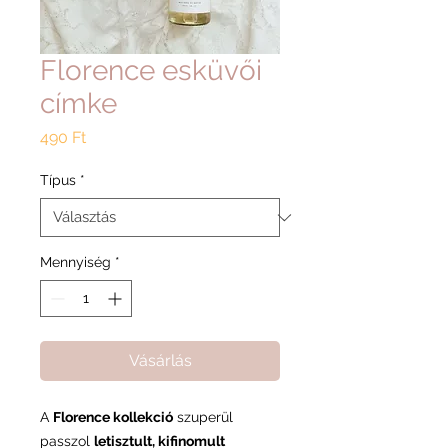
Florence esküvői
címke
Ár
490 Ft
Típus
*
Mennyiség
*
Vásárlás
A
Florence kollekció
szuperül
passzol
letisztult, kifinomult