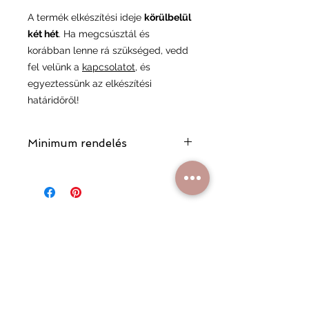
A termék elkészítési ideje
körülbelül
két hét
. Ha megcsúsztál és
korábban lenne rá szükséged, vedd
fel velünk a
kapcsolatot
, és
egyeztessünk az elkészítési
határidőről!
Minimum rendelés
A minimum rendelési összeg 17 000
Ft, ami segít minket abban,
fenntarthassuk a minőségi
kiszolgálást és a rendelési folyamat
gördülékenységét.
Hasonló
termékek