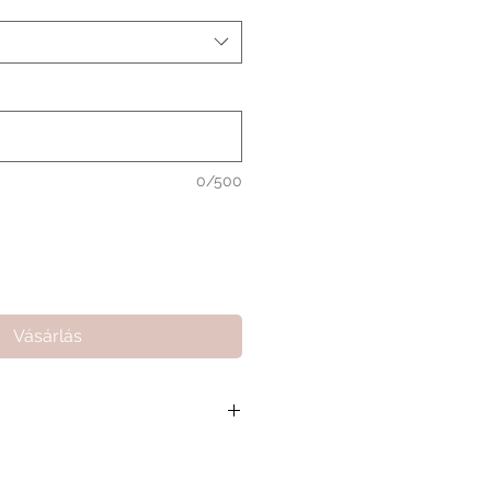
0/500
Vásárlás
 összeg 17 000 Ft, ami segít
arthassuk a minőségi kiszolgálást