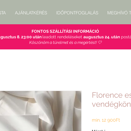
STA
AJÁNLATKÉRÉS
IDŐPONTFOGLALÁS
MEGHÍVÓ T
FONTOS SZÁLLÍTÁSI INFORMÁCIÓ
gusztus 8. 23:00 után
leadott rendeléseket
augusztus 24. után
postá
Köszönöm a türelmet és a megértést! 🤍
Florence e
vendégkön
Akci
min.
12 900Ft
ár