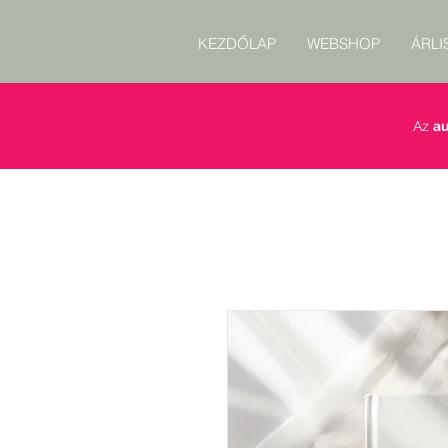
KEZDŐLAP
WEBSHOP
ÁRLI
Az
au