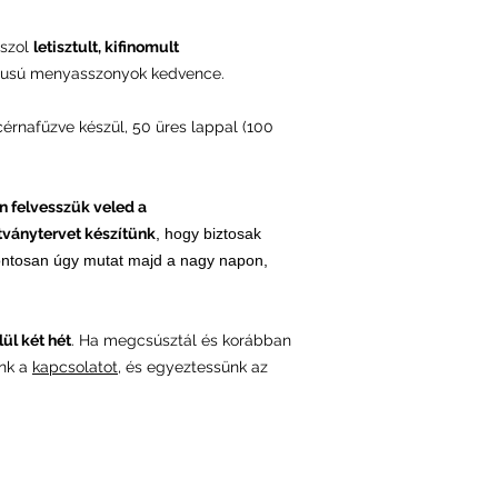
és a rendelési foly
sszol
letisztult, kifinomult
ílusú menyasszonyok kedvence.
érnafűzve készül, 50 üres lappal (100
n felvesszük veled a
átványtervet készítünk
, hogy biztosak
ntosan úgy mutat majd a nagy napon,
ül két hét
. Ha megcsúsztál és korábban
ünk a
kapcsolatot
, és egyeztessünk az