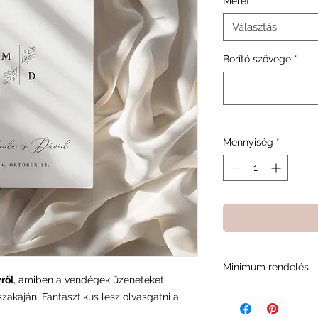
Méret
*
Választás
Borító szövege
*
Mennyiség
*
Minimum rendelés
ről
, amiben a vendégek üzeneteket
A minimum rendelési
akáján. Fantasztikus lesz olvasgatni a
minket abban, fennt