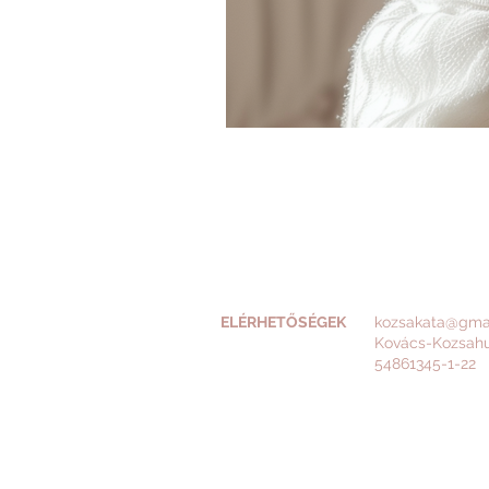
ELÉRHETŐSÉGEK
kozsakata@gma
Kovács-Kozsah
54861345-1-22