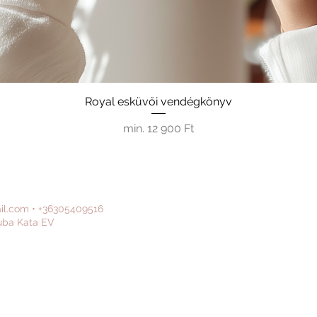
Royal esküvői vendégkönyv
Akciós ár
min.
12 900 Ft
il.com
•
+36305409516
uba Kata EV