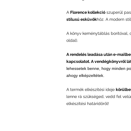
A
Florence kollekció
szuperül pa
stílusú esküvők
höz. A modern st
A könyv keménytáblás borítóval, c
oldal).
A rendelés leadása után e-mailbe
kapcsolatot. A
vendégkön
yvről l
lehessetek benne, hogy minden po
ahogy elképzeltétek.
A termék elkészítési ideje
körülbel
lenne rá szükséged, vedd fel vel
elkészítési határidőről!