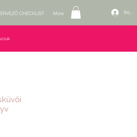
Bejele
ERVEZŐ CHECKLIST
More
zzuk.
sküvői
yv
ós