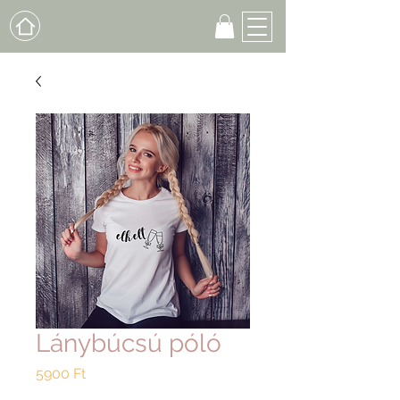
Lánybúcsú póló
Ár
5900 Ft