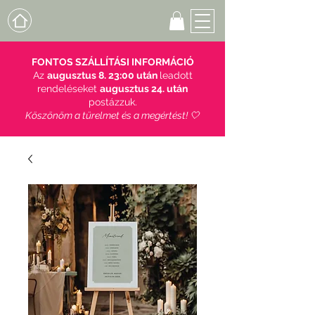
FONTOS SZÁLLÍTÁSI INFORMÁCIÓ
Az
augusztus 8. 23:00 után
leadott
rendeléseket
augusztus 24. után
postázzuk.
Köszönöm a türelmet és a megértést! 🤍