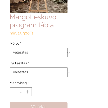
Margot esküvői
program tábla
Akciós
min.
13 900Ft
ár
Méret
*
Lyukasztás
*
Mennyiség
*
Vásárlás