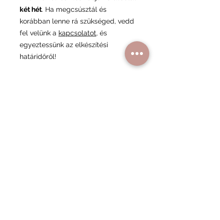
két hét
. Ha megcsúsztál és
korábban lenne rá szükséged, vedd
fel velünk a
kapcsolatot
, és
egyeztessünk az elkészítési
határidőről!
Minimum rendelés
A minimum rendelési összeg 17 000
Ft, ami segít minket abban,
fenntarthassuk a minőségi
kiszolgálást és a rendelési folyamat
gördülékenységét.
Hasonló
termékek