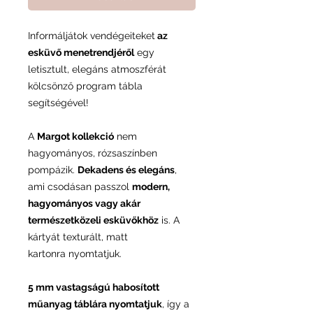
Informáljátok vendégeiteket
az
esküvő menetrendjéről
egy
letisztult, elegáns atmoszférát
kölcsönző program tábla
segítségével!
A
Margot kollekció
nem
hagyományos, rózsaszínben
pompázik.
Dekadens és elegáns
,
ami csodásan passzol
modern,
hagyományos vagy akár
természetközeli esküvőkhöz
is. A
kártyát texturált, matt
kartonra nyomtatjuk.
5 mm vastagságú habosított
műanyag táblára nyomtatjuk
, így a