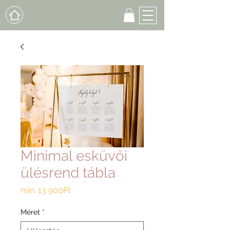
Minimal esküvői
ülésrend tábla
Akciós
min.
13 900Ft
ár
Méret
*