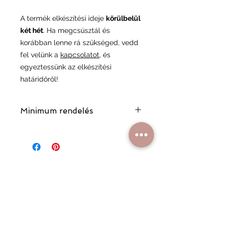
A termék elkészítési ideje
körülbelül
két hét
. Ha megcsúsztál és
korábban lenne rá szükséged, vedd
fel velünk a
kapcsolatot
, és
egyeztessünk az elkészítési
határidőről!
Minimum rendelés
A minimum rendelési összeg 17 000
Ft, ami segít minket abban,
fenntarthassuk a minőségi
kiszolgálást és a rendelési folyamat
gördülékenységét.
Hasonló
termékek