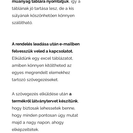
műanyag táblára nyomtatjuk
, így a
táblának jó tartása lesz, de a kis
súlyának köszönhetően könnyen
szállítható.
A rendelés leadása után e-mailben
felvesszük veled a kapcsolatot.
Elküldünk egy excel táblázatot,
amiben könnyen kitöltheted az
egyes megrendelt elemekhez
tartozó szövegezéseket.
A szövegezés elküldése után
a
termékről látványtervet készítünk
,
hogy biztosak lehessetek benne,
hogy minden pontosan úgy mutat
majd a nagy napon, ahogy
elképzeltétek.