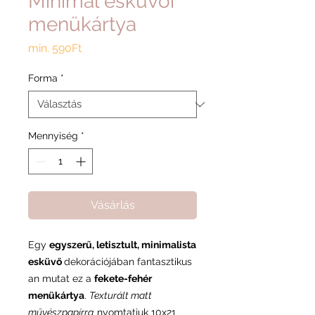
Minimal esküvői
menükártya
Akciós
min.
590Ft
ár
Forma
*
Mennyiség
*
Vásárlás
Egy
egyszerű, letisztult, minimalista
esküvő
dekorációjában fantasztikus
an mutat ez a
fekete-fehér
menükártya
.
Texturált matt
művészpapírra
nyomtatjuk 10x21