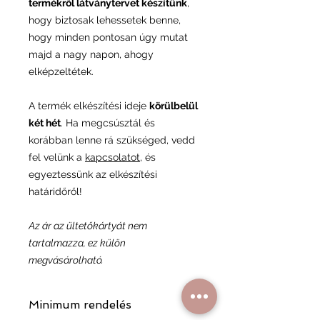
termékről látványtervet készítünk
,
hogy biztosak lehessetek benne,
hogy minden pontosan úgy mutat
majd a nagy napon, ahogy
elképzeltétek.
A termék elkészítési ideje
körülbelül
két hét
. Ha megcsúsztál és
korábban lenne rá szükséged, vedd
fel velünk a
kapcsolatot
, és
egyeztessünk az elkészítési
határidőről!
Az ár az ültetőkártyát nem
tartalmazza, ez külön
megvásárolható.
Minimum rendelés