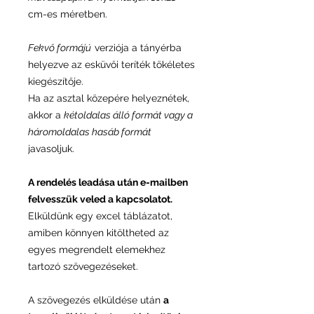
cm-es méretben.
Fekvő formájú
verziója a tányérba
helyezve az esküvői teríték tökéletes
kiegészítője.
Ha az asztal közepére helyeznétek,
akkor a
kétoldalas álló formát vagy a
háromoldalas hasáb formát
javasoljuk.
A rendelés leadása után e-mailben
felvesszük veled a kapcsolatot.
Elküldünk egy excel táblázatot,
amiben könnyen kitöltheted az
egyes megrendelt elemekhez
tartozó szövegezéseket.
A szövegezés elküldése után
a