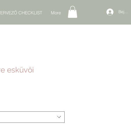
Bejele
ERVEZŐ CHECKLIST
More
e esküvői