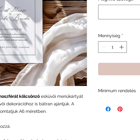
Mennyiség
*
Minimum rendelés
oszférát kölcsönző
esküvői menükártyát
A minimum rendelési
ői dekorációhoz is bátran ajánljuk. A
minket abban, fennt
nyomtatjuk A6 méretben.
és a rendelési foly
hozzá.