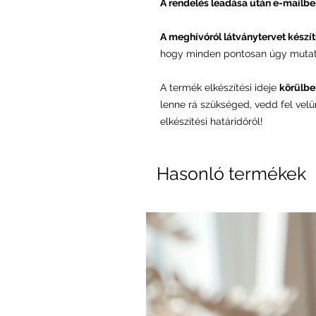
A rendelés leadása után e-mailbe
A meghívóról látványtervet készí
hogy minden pontosan úgy mutat 
A termék elkészítési ideje
körülbel
lenne rá szükséged, vedd fel vel
elkészítési határidőről!
Hasonló termékek