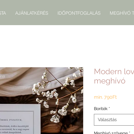
STA
AJÁNLATKÉRÉS
IDŐPONTFOGLALÁS
MEGHÍVÓ T
Modern lov
meghívó
Akciós
min.
790Ft
ár
Boríték
*
Választás
Meghívó szövege
*