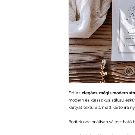
Ezt az
elegáns, mégis modern atm
modern és klasszikus stílusú esküv
kártyát texturált, matt kartonra 
Boríték opcionálisan választható 