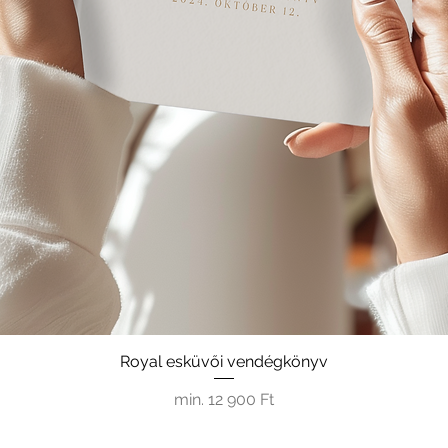
Royal esküvői vendégkönyv
Akciós ár
min.
12 900 Ft