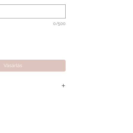
0/500
Vásárlás
 összeg 17 000 Ft, ami segít
arthassuk a minőségi kiszolgálást
amat gördülékenységét.