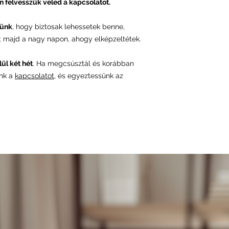
n felvesszük veled a kapcsolatot.
tünk
, hogy biztosak lehessetek benne,
majd a nagy napon, ahogy elképzeltétek.
ül két hét
. Ha megcsúsztál és korábban
ünk a
kapcsolatot
, és egyeztessünk az