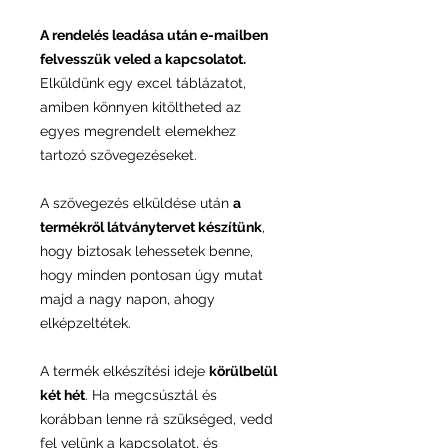
A rendelés leadása után e-mailben
felvesszük veled a kapcsolatot.
Elküldünk egy excel táblázatot,
amiben könnyen kitöltheted az
egyes megrendelt elemekhez
tartozó szövegezéseket.
A szövegezés elküldése után
a
termékről látványtervet készítünk
,
hogy biztosak lehessetek benne,
hogy minden pontosan úgy mutat
majd a nagy napon, ahogy
elképzeltétek.
A termék elkészítési ideje
körülbelül
két hét
. Ha megcsúsztál és
korábban lenne rá szükséged, vedd
fel velünk a
kapcsolatot
, és