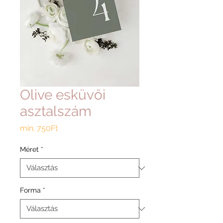
Olive esküvői
asztalszám
Akciós
min.
750Ft
ár
Méret
*
Forma
*