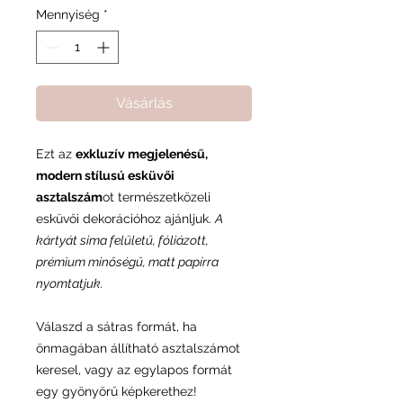
Mennyiség
*
Vásárlás
Ezt az
exkluzív megjelenésű,
modern stílusú esküvői
asztalszám
ot természetközeli
esküvői dekorációhoz ajánljuk.
A
kártyát sima felületű, fóliázott,
prémium minőségű, matt papírra
nyomtatjuk.
Válaszd a sátras formát, ha
önmagában állítható asztalszámot
keresel, vagy az egylapos formát
egy gyönyörű képkerethez!