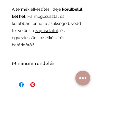
A termék elkészítési ideje
körülbelül
két hét
. Ha megcsúsztál és
korábban lenne rá szükséged, vedd
fel velünk a
kapcsolatot
, és
egyeztessünk az elkészítési
határidőről!
Minimum rendelés
A minimum rendelési összeg 17 000
Ft, ami segít minket abban,
fenntarthassuk a minőségi
kiszolgálást és a rendelési folyamat
gördülékenységét.
Hasonló
termékek