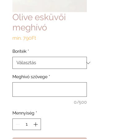
Olive esküvői
meghívó
Akciós
min.
790Ft
ár
Boríték
*
Meghívó szövege
*
0/500
Mennyiség
*