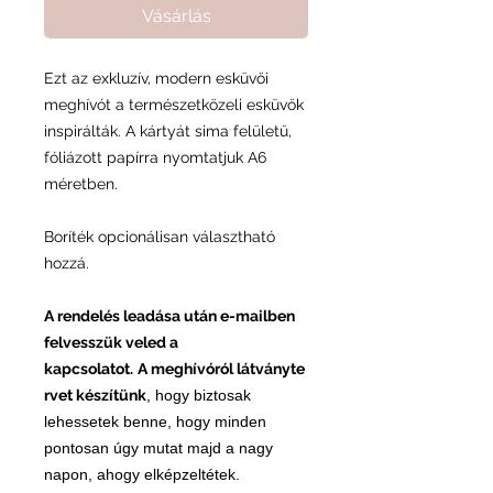
Vásárlás
Ezt az exkluzív, modern esküvői
meghívót a természetközeli esküvők
inspirálták. A kártyát sima felületű,
fóliázott papírra nyomtatjuk A6
méretben.
Boríték opcionálisan választható
hozzá.
A rendelés leadása után e-mailben
felvesszük veled a
kapcsolatot.
A
meghívóról látványte
rvet készítünk
, hogy biztosak
lehessetek benne, hogy minden
pontosan úgy mutat majd a nagy
napon, ahogy elképzeltétek.