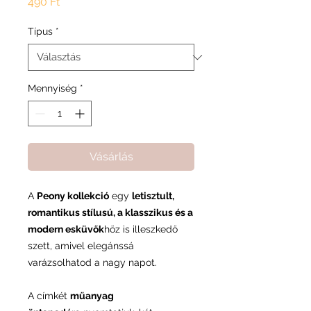
Ár
490 Ft
Típus
*
Mennyiség
*
Vásárlás
A
Peony kollekció
egy
letisztult,
romantikus stílusú, a klasszikus és a
modern esküvők
höz is illeszkedő
szett, amivel elegánssá
varázsolhatod a nagy napot.
A címkét
műanyag