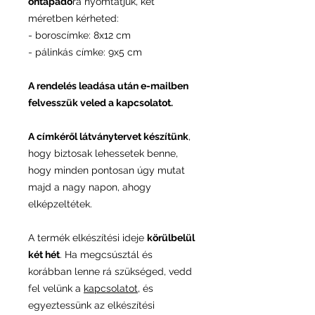
öntapadó
ra nyomtatjuk, két
méretben kérheted:
- boroscímke: 8x12 cm
- pálinkás címke: 9x5 cm
A rendelés leadása után e-mailben
felvesszük veled a kapcsolatot.
A címkéről látványtervet készítünk
,
hogy biztosak lehessetek benne,
hogy minden pontosan úgy mutat
majd a nagy napon, ahogy
elképzeltétek.
A termék elkészítési ideje
körülbelül
két hét
. Ha megcsúsztál és
korábban lenne rá szükséged, vedd
fel velünk a
kapcsolatot
, és
egyeztessünk az elkészítési