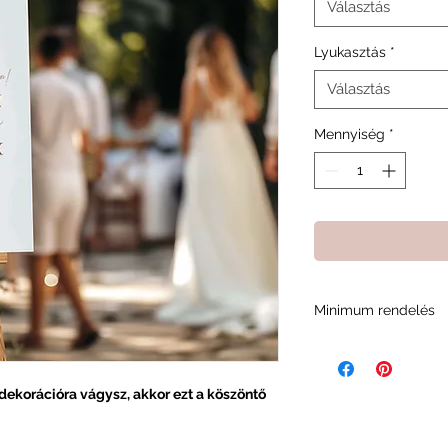
Választás
Lyukasztás
*
Választás
Mennyiség
*
Minimum rendelés
A minimum rendelési
minket abban, fennt
és a rendelési foly
ekorációra vágysz, akkor ezt a köszöntő