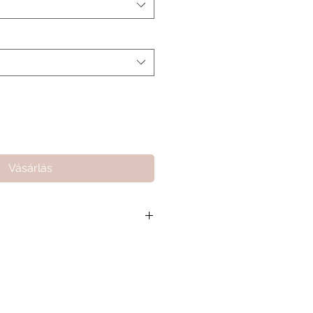
Vásárlás
 összeg 6 900 Ft, ami segít
arthassuk a minőségi kiszolgálást
amat gördülékenységét.