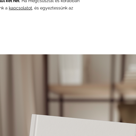
ül két hét
. Ha megcsúsztál és korábban
ünk a
kapcsolatot
, és egyeztessünk az