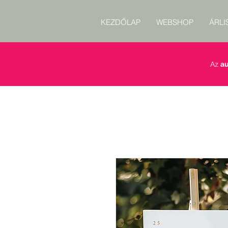
KEZDŐLAP
WEBSHOP
ÁRLI
Az
au