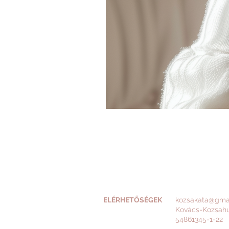
ELÉRHETŐSÉGEK
kozsakata@gma
Kovács-Kozsah
54861345-1-22