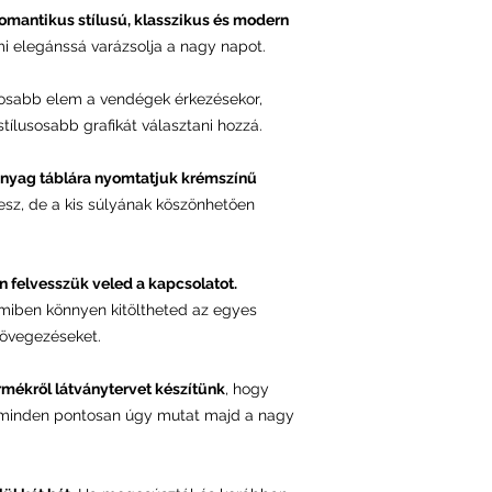
 romantikus stílusú, klasszikus és modern
ami elegánssá varázsolja a nagy napot.
tosabb elem a vendégek érkezésekor,
ílusosabb grafikát választani hozzá.
nyag táblára nyomtatjuk krémszínű
 lesz, de a kis súlyának köszönhetően
n felvesszük veled a kapcsolatot.
amiben könnyen kitöltheted az egyes
övegezéseket.
rmékről látványtervet készítünk
, hogy
 minden pontosan úgy mutat majd a nagy