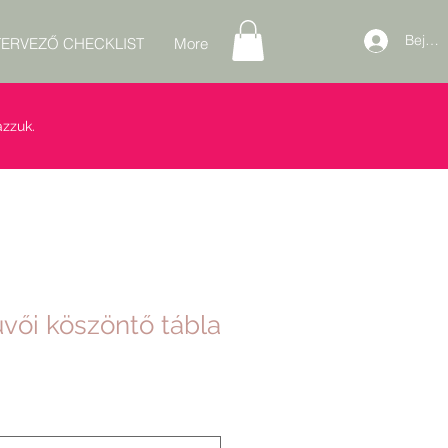
Bejele
ERVEZŐ CHECKLIST
More
zzuk.
vői köszöntő tábla
ós