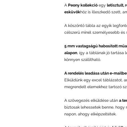
A
Peony kollekció
egy
letisztult,
esküvők
höz is illeszkedő szett, 
A köszöntő tábla az egyik legfon
célszerű minél személyesebb és st
5 mm vastagságú habosított műa
alapon
, így a táblának jó tartása
könnyen szállítható.
A rendelés leadása után e-mailbe
Elküldünk egy excel táblázatot, 
megrendelt elemekhez tartozó sz
A szövegezés elküldése után
a te
biztosak lehessetek benne, hogy
napon, ahogy elképzeltétek.