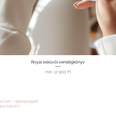
Royal esküvői vendégkönyv
Akciós ár
min.
12 900 Ft
il.com
•
+36305409516
uba Kata EV