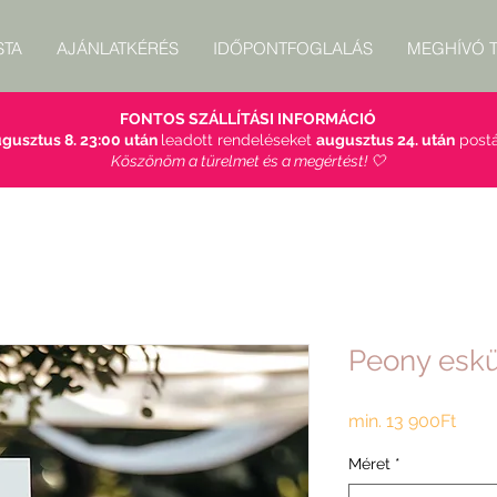
STA
AJÁNLATKÉRÉS
IDŐPONTFOGLALÁS
MEGHÍVÓ T
FONTOS SZÁLLÍTÁSI INFORMÁCIÓ
gusztus 8. 23:00 után
leadott rendeléseket
augusztus 24. után
postá
Köszönöm a türelmet és a megértést! 🤍
Peony eskü
Akci
min.
13 900Ft
ár
Méret
*