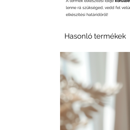
A termék elkészítési ideje
körülbel
lenne rá szükséged, vedd fel vel
elkészítési határidőről!
Hasonló termékek