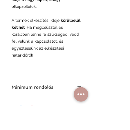
elképzeltétek.
A termék elkészítési ideje
körülbelül
két hét
. Ha megcsúsztál és
korábban lenne rá szükséged, vedd
fel velünk a
kapcsolatot
, és
egyeztessünk az elkészítési
határidőről!
Minimum rendelés
A minimum rendelési összeg 17 000
Ft, ami segít minket abban,
fenntarthassuk a minőségi
kiszolgálást és a rendelési folyamat
gördülékenységét.
Hasonló