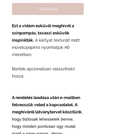
Vásárlás
Ezt a vidám esküvői meghívót a
színpompás, tavaszi esküvők
inspirálták.
A kártyát
texturált matt
művészpapírra
nyomtatjuk A6
méretben.
Boríték opcionálisan választható
hozzá.
A rendelés leadása után e-mailben
felvesszük veled a kapcsolatot.
A
meghívóról
látványtervet
készítünk
,
hogy biztosak lehessetek benne,
hogy minden pontosan úgy mutat
majd a nagy napon, ahogy