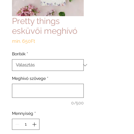
Pretty things
esküvői meghívó
Akciós
min.
650Ft
ár
Boríték
*
Meghívó szövege
*
0/500
Mennyiség
*