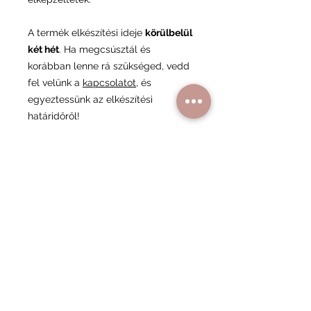
A termék elkészítési ideje
körülbelül
két hét
. Ha megcsúsztál és
korábban lenne rá szükséged, vedd
fel velünk a
kapcsolatot
, és
egyeztessünk az elkészítési
határidőről!
Minimum rendelés
A minimum rendelési összeg 6 900
Ft, ami segít minket abban,
fenntarthassuk a minőségi
kiszolgálást és a rendelési folyamat
gördülékenységét.
Hasonló
termékek