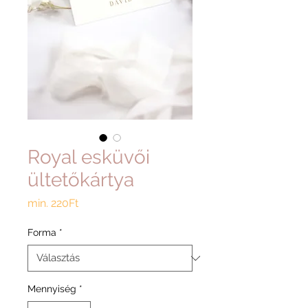
Royal esküvői
ültetőkártya
Akciós
min.
220Ft
ár
Forma
*
Mennyiség
*