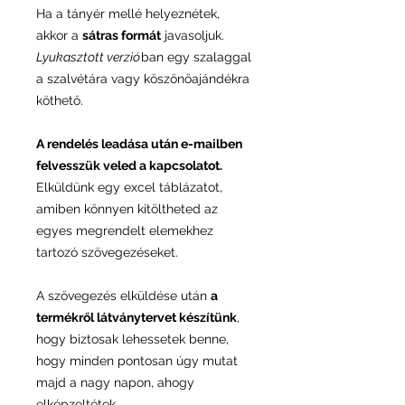
Ha a tányér mellé helyeznétek,
akkor a
sátras formát
javasoljuk.
Lyukasztott verzió
ban egy szalaggal
a szalvétára vagy köszönőajándékra
köthető.
A rendelés leadása után e-mailben
felvesszük veled a kapcsolatot.
Elküldünk egy excel táblázatot,
amiben könnyen kitöltheted az
egyes megrendelt elemekhez
tartozó szövegezéseket.
A szövegezés elküldése után
a
termékről látványtervet készítünk
,
hogy biztosak lehessetek benne,
hogy minden pontosan úgy mutat
majd a nagy napon, ahogy
elképzeltétek.