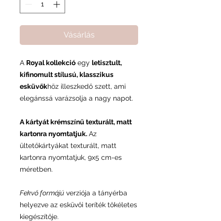
Vásárlás
A
Royal kollekció
egy
letisztult,
kifinomult stílusú, klasszikus
esküvők
höz illeszkedő szett, ami
elegánssá varázsolja a nagy napot.
A kártyát krémszínű texturált, matt
kartonra nyomtatjuk.
Az
ültetőkártyákat texturált, matt
kartonra nyomtatjuk, 9x5 cm-es
méretben.
Fekvő formájú
verziója a tányérba
helyezve az esküvői teríték tökéletes
kiegészítője.