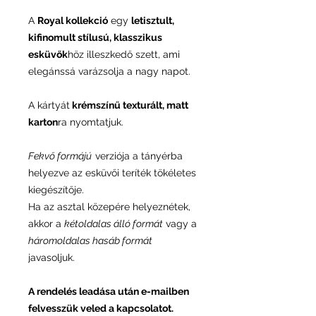
A
Royal kollekció
egy
letisztult,
kifinomult stílusú, klasszikus
esküvők
höz illeszkedő szett, ami
elegánssá varázsolja a nagy napot.
A kártyát
krémszínű texturált, matt
karton
ra nyomtatjuk.
Fekvő formájú
verziója a tányérba
helyezve az esküvői teríték tökéletes
kiegészítője.
Ha az asztal közepére helyeznétek,
akkor a
kétoldalas álló formát
vagy a
háromoldalas hasáb formát
javasoljuk.
A rendelés leadása után e-mailben
felvesszük veled a kapcsolatot.