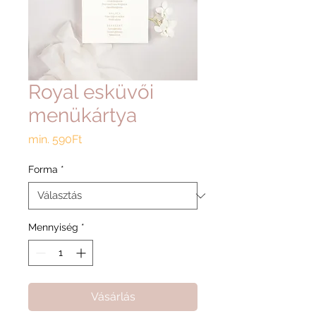
Royal esküvői
menükártya
Akciós
min.
590Ft
ár
Forma
*
Mennyiség
*
Vásárlás