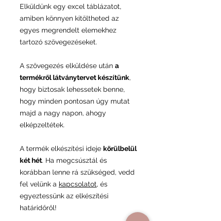
Elküldünk egy excel táblázatot,
amiben könnyen kitöltheted az
egyes megrendelt elemekhez
tartozó szövegezéseket.
A szövegezés elküldése után
a
termékről látványtervet készítünk
,
hogy biztosak lehessetek benne,
hogy minden pontosan úgy mutat
majd a nagy napon, ahogy
elképzeltétek.
A termék elkészítési ideje
körülbelül
két hét
. Ha megcsúsztál és
korábban lenne rá szükséged, vedd
fel velünk a
kapcsolatot
, és
egyeztessünk az elkészítési
határidőről!