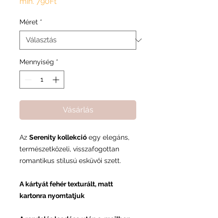
Akciós
min.
790Ft
ár
Méret
*
Mennyiség
*
Vásárlás
Az
Serenity kollekció
egy
elegáns,
természetközeli, visszafogottan
romantikus stílusú esküvői
szett.
A kártyát fehér texturált, matt
kartonra nyomtatjuk