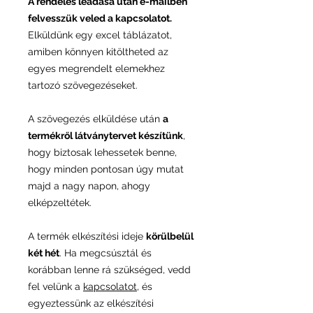
A rendelés leadása után e-mailben
felvesszük veled a kapcsolatot.
Elküldünk egy excel táblázatot,
amiben könnyen kitöltheted az
egyes megrendelt elemekhez
tartozó szövegezéseket.
A szövegezés elküldése után
a
termékről látványtervet készítünk
,
hogy biztosak lehessetek benne,
hogy minden pontosan úgy mutat
majd a nagy napon, ahogy
elképzeltétek.
A termék elkészítési ideje
körülbelül
két hét
. Ha megcsúsztál és
korábban lenne rá szükséged, vedd
fel velünk a
kapcsolatot
, és
egyeztessünk az elkészítési