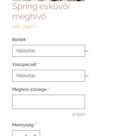
Spring esküvői
meghívó
Akciós
min.
790Ft
ár
Boríték
*
Viaszpecsét
*
Meghívó szövege
*
0/500
Mennyiség
*