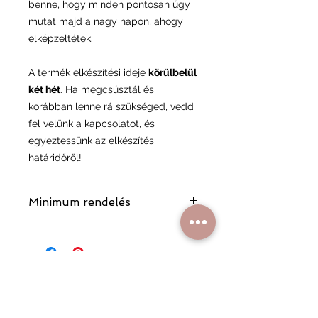
benne, hogy minden pontosan úgy
mutat majd a nagy napon, ahogy
elképzeltétek.
A termék elkészítési ideje
körülbelül
két hét
. Ha megcsúsztál és
korábban lenne rá szükséged, vedd
fel velünk a
kapcsolatot
, és
egyeztessünk az elkészítési
határidőről!
Minimum rendelés
A minimum rendelési összeg
6900 Ft, ami segít minket abban,
fenntarthassuk a minőségi
kiszolgálást és a rendelési folyamat
gördülékenységét.
Hasonló