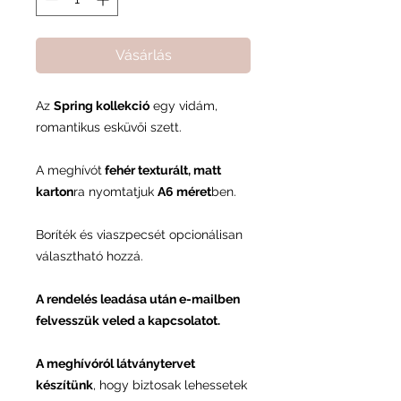
Vásárlás
Az
Spring kollekció
egy
vidám,
romantikus esküvői
szett.
A meghívót
fehér texturált, matt
karton
ra nyomtatjuk
A6 méret
ben.
Boríték és viaszpecsét opcionálisan
választható hozzá.
A rendelés leadása után e-mailben
felvesszük veled a kapcsolatot.
A meghívóról látványtervet
készítünk
, hogy biztosak lehessetek