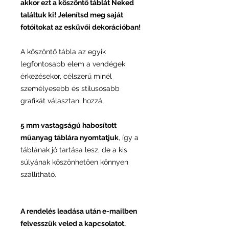
akkor ezt a köszöntő táblát Neked
találtuk ki! Jelenítsd meg saját
fotóitokat az esküvői dekorációban!
A köszöntő tábla az egyik
legfontosabb elem a vendégek
érkezésekor, célszerű minél
személyesebb és stílusosabb
grafikát választani hozzá.
5 mm vastagságú habosított
műanyag táblára nyomtatjuk
, így a
táblának jó tartása lesz, de a kis
súlyának köszönhetően könnyen
szállítható.
A rendelés leadása után e-mailben
felvesszük veled a kapcsolatot.