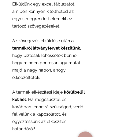
Elküldünk egy excel táblázatot,
amiben könnyen kitöltheted az
egyes megrendelt elemekhez
tartozó szövegezéseket.
A szövegezés elküldése után
a
termékről látványtervet készítünk
,
hogy biztosak lehessetek benne,
hogy minden pontosan úgy mutat
majd a nagy napon, ahogy
elképzeltétek.
A termék elkészítési ideje
körülbelül
két hét
. Ha megcsúsztál és
korábban lenne rá szükséged, vedd
fel velünk a
kapcsolatot
, és
egyeztessünk az elkészítési
határidőről!