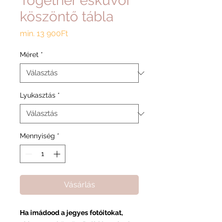
Together esküvői
köszöntő tábla
Akciós
min.
13 900Ft
ár
Méret
*
Lyukasztás
*
Mennyiség
*
Vásárlás
Ha imádood a jegyes fotóitokat,