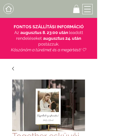
FONTOS SZÁLLÍTÁSI INFORMÁCIÓ
Az
augusztus 8. 23:00 után
leadott
rendeléseket
augusztus 24. után
postázzuk.
Köszönöm a türelmet és a megértést! 🤍