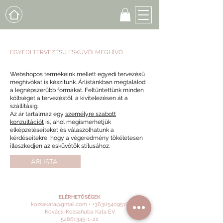
EGYEDI TERVEZÉSŰ ESKÜVŐI MEGHÍVÓ
Webshopos termékeink mellett egyedi tervezésű
meghívókat is készítünk. Árlistánkban megtalálod
a legnépszerűbb formákat. Feltüntettünk minden
költséget a tervezéstől, a kivitelezésen át a
szállításig.
Az ár tartalmaz egy
személyre szabott
konzultációt
is, ahol megismerhetjük
elképzeléseiteket és válaszolhatunk a
kérdéseitekre, hogy a végeredmény tökéletesen
illeszkedjen az esküvőtök stílusához.
ÁRLISTA
ELÉRHETŐSÉGEK
kozsakata@gmail.com
•
+36305409516
Kovács-Kozsahuba Kata EV
54861345-1-22