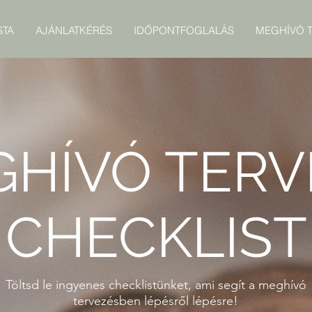
STA
AJÁNLATKÉRÉS
IDŐPONTFOGLALÁS
MEGHÍVÓ T
GHÍVÓ TERV
CHECKLIST
Töltsd le ingyenes checklistünket, ami segít a meghívó
tervezésben lépésről lépésre!