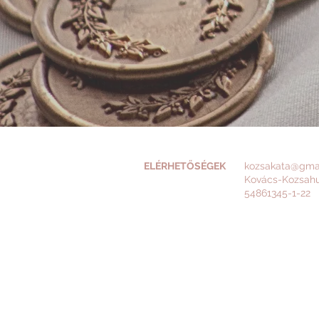
ELÉRHETŐSÉGEK
kozsakata@gma
Kovács-Kozsah
54861345-1-22