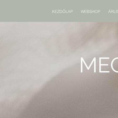
KEZDŐLAP
WEBSHOP
ÁRLI
ME