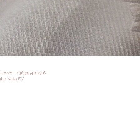
il.com
•
+36305409516
uba Kata EV