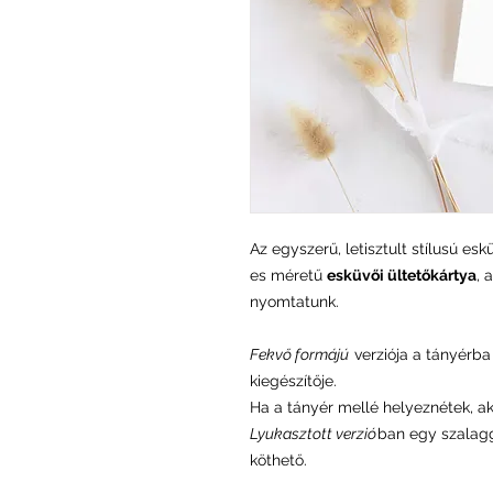
Az egyszerű, letisztult stílusú es
es méretű
esküvői ültetőkártya
, 
nyomtatunk.
Fekvő formájú
verziója a tányérba 
kiegészítője.
Ha a tányér mellé helyeznétek, a
Lyukasztott verzió
ban egy szalagg
köthető.