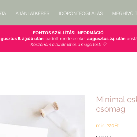
STA
AJÁNLATKÉRÉS
IDŐPONTFOGLALÁS
MEGHÍVÓ T
FONTOS SZÁLLÍTÁSI INFORMÁCIÓ
gusztus 8. 23:00 után
leadott rendeléseket
augusztus 24. után
postá
Köszönöm a türelmet és a megértést! 🤍
Minimal es
csomag
Akciós
min.
220Ft
ár