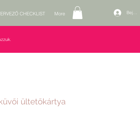
Bejele
ERVEZŐ CHECKLIST
More
zzuk.
küvői ültetőkártya