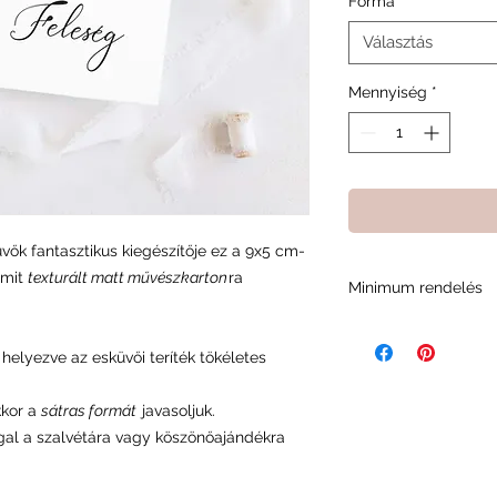
Forma
*
Választás
Mennyiség
*
küvők fantasztikus kiegészítője ez a 9x5 cm-
amit
texturált matt művészkarton
ra
Minimum rendelés
A minimum rendelési
minket abban, fennt
helyezve az esküvői teríték tökéletes
és a rendelési foly
kkor a
sátras formát
javasoljuk.
al a szalvétára vagy köszönőajándékra