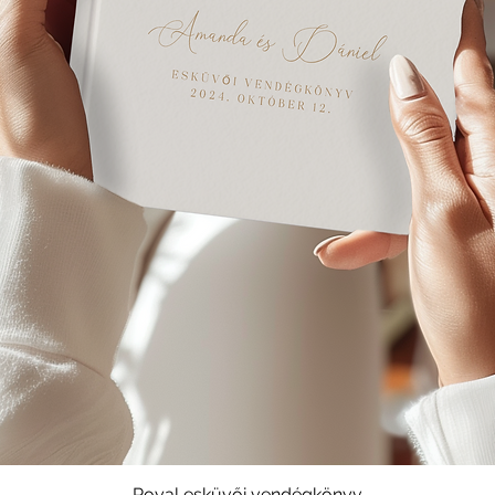
Royal esküvői vendégkönyv