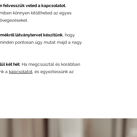
n felvesszük veled a kapcsolatot.
amiben könnyen kitöltheted az egyes
övegezéseket.
rmékről látványtervet készítünk
, hogy
 minden pontosan úgy mutat majd a nagy
ül két hét
. Ha megcsúsztál és korábban
ünk a
kapcsolatot
, és egyeztessünk az