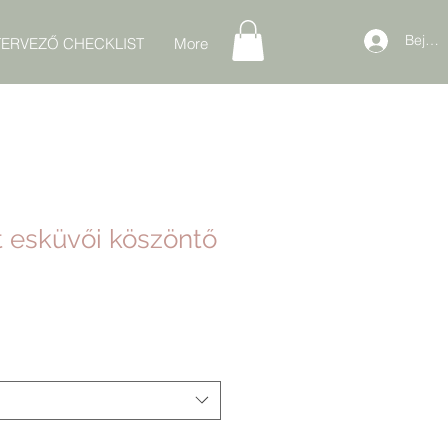
Bejele
ERVEZŐ CHECKLIST
More
 esküvői köszöntő
ós