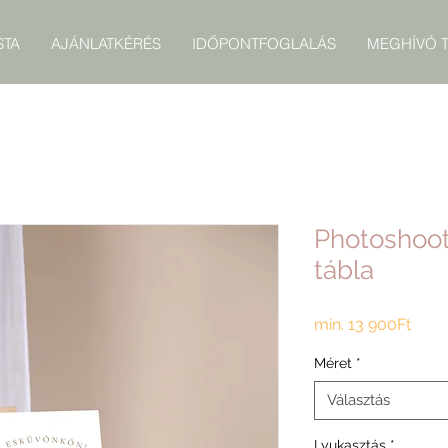
STA
AJÁNLATKÉRÉS
IDŐPONTFOGLALÁS
MEGHÍVÓ T
Photoshoot
tábla
Akci
min.
13 900Ft
ár
Méret
*
Választás
Lyukasztás
*