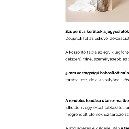
Szuperül sikerültek a jegyesfot
Dobjátok fel az esküvői dekorációt
A köszöntő tábla az egyik legfon
célszerű minél személyesebb és st
5 mm vastagságú habosított műa
tartása lesz, de a kis súlyának kö
A rendelés leadása után e-mailbe
Elküldünk egy excel táblázatot, 
megrendelt elemekhez tartozó sz
A szövegezés elküldése után
a te