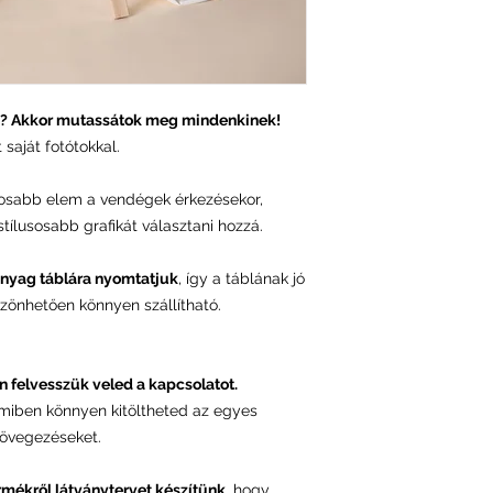
ók? Akkor mutassátok meg mindenkinek!
 saját fotótokkal.
tosabb elem a vendégek érkezésekor,
ílusosabb grafikát választani hozzá.
nyag táblára nyomtatjuk
, így a táblának jó
szönhetően könnyen szállítható.
n felvesszük veled a kapcsolatot.
amiben könnyen kitöltheted az egyes
övegezéseket.
rmékről látványtervet készítünk
, hogy