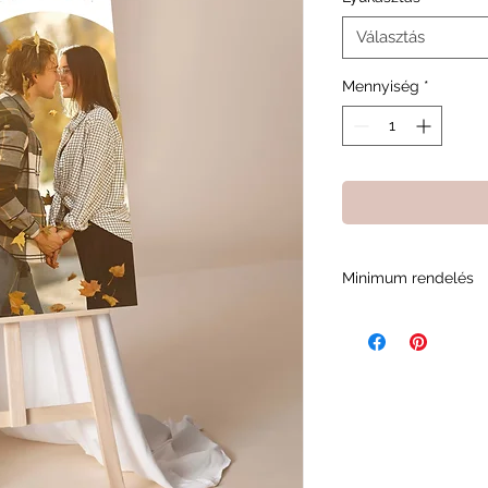
Választás
Mennyiség
*
Minimum rendelés
A minimum rendelési
minket abban, fennt
és a rendelési foly