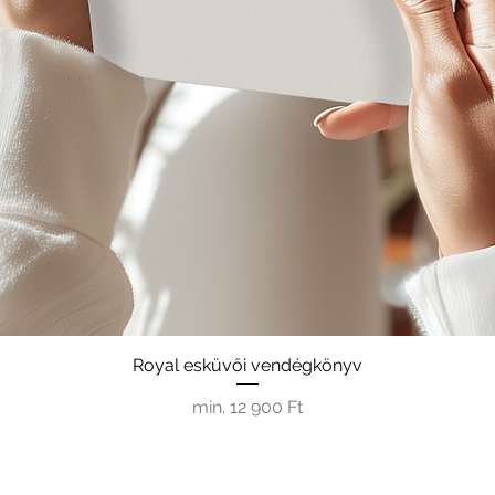
Royal esküvői vendégkönyv
Akciós ár
min.
12 900 Ft