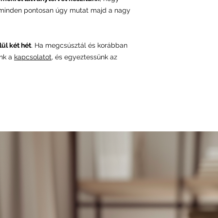
 minden pontosan úgy mutat majd a nagy
ül két hét
. Ha megcsúsztál és korábban
ünk a
kapcsolatot
, és egyeztessünk az