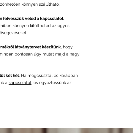
szönhetően könnyen szállítható.
n felvesszük veled a kapcsolatot.
amiben könnyen kitöltheted az egyes
övegezéseket.
rmékről látványtervet készítünk
, hogy
 minden pontosan úgy mutat majd a nagy
ül két hét
. Ha megcsúsztál és korábban
ünk a
kapcsolatot
, és egyeztessünk az