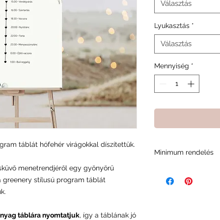
Választás
Lyukasztás
*
Választás
Mennyiség
*
gram táblát hófehér virágokkal díszítettük.
Minimum rendelés
sküvő menetrendjéről egy gyönyörű
A minimum rendelési
a greenery stílusú program táblát
minket abban, fennt
és a rendelési foly
k.
nyag táblára nyomtatjuk
, így a táblának jó