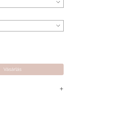
Vásárlás
 összeg 17 000 Ft, ami segít
arthassuk a minőségi kiszolgálást
amat gördülékenységét.