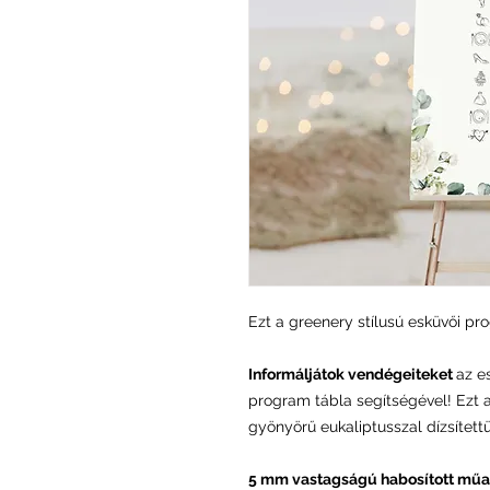
Ezt a greenery stílusú esküvői pro
Informáljátok vendégeiteket
az e
program tábla segítségével! Ezt 
gyönyörű eukaliptusszal dízsítettü
5 mm vastagságú habosított műa