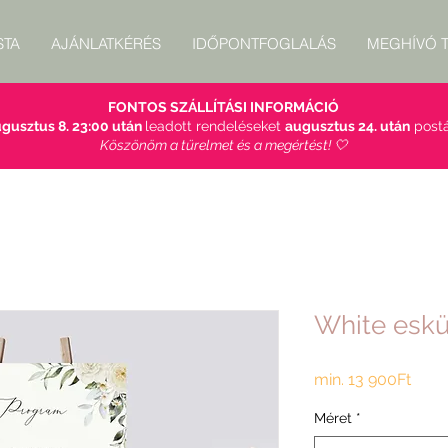
STA
AJÁNLATKÉRÉS
IDŐPONTFOGLALÁS
MEGHÍVÓ T
FONTOS SZÁLLÍTÁSI INFORMÁCIÓ
gusztus 8. 23:00 után
leadott rendeléseket
augusztus 24. után
postá
Köszönöm a türelmet és a megértést! 🤍
White eskü
Akci
min.
13 900Ft
ár
Méret
*