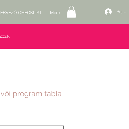
Bejele
ERVEZŐ CHECKLIST
More
zzuk.
vői program tábla
ós