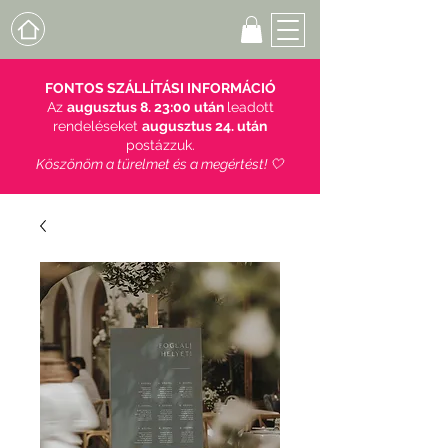
FONTOS SZÁLLÍTÁSI INFORMÁCIÓ
Az
augusztus 8. 23:00 után
leadott
rendeléseket
augusztus 24. után
postázzuk.
Köszönöm a türelmet és a megértést! 🤍