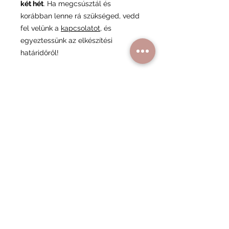
két hét
. Ha megcsúsztál és
korábban lenne rá szükséged, vedd
fel velünk a
kapcsolatot
, és
egyeztessünk az elkészítési
határidőről!
Minimum rendelés
A minimum rendelési összeg 17 000
Ft, ami segít minket abban,
fenntarthassuk a minőségi
kiszolgálást és a rendelési folyamat
gördülékenységét.
Hasonló
termékek