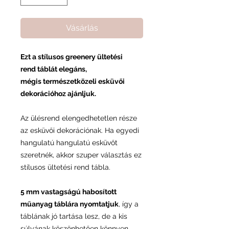
Vásárlás
Ezt a stílusos greenery ültetési
rend táblát elegáns,
mégis természetközeli esküvői
dekorációhoz ajánljuk.
Az ülésrend elengedhetetlen része
az esküvői dekorációnak. Ha egyedi
hangulatú hangulatú esküvőt
szeretnék, akkor szuper választás ez
stílusos ültetési rend tábla.
5 mm vastagságú habosított
műanyag táblára nyomtatjuk
, így a
táblának jó tartása lesz, de a kis
súlyának köszönhetően könnyen