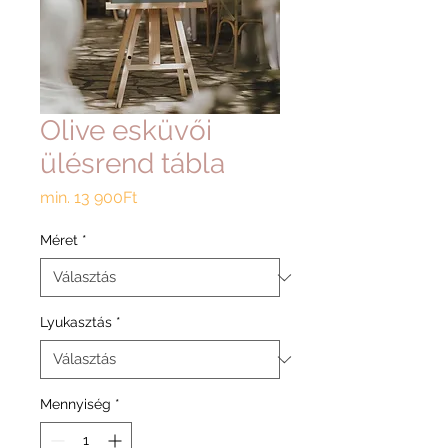
Olive esküvői
ülésrend tábla
Akciós
min.
13 900Ft
ár
Méret
*
Lyukasztás
*
Mennyiség
*