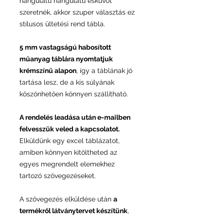
hangulatú hangulatú esküvőt
szeretnék, akkor szuper választás ez
stílusos ültetési rend tábla.
5 mm vastagságú habosított
műanyag táblára nyomtatjuk
krémszínű alapon
, így a táblának jó
tartása lesz, de a kis súlyának
köszönhetően könnyen szállítható.
A rendelés leadása után e-mailben
felvesszük veled a kapcsolatot.
Elküldünk egy excel táblázatot,
amiben könnyen kitöltheted az
egyes megrendelt elemekhez
tartozó szövegezéseket.
A szövegezés elküldése után
a
termékről látványtervet készítünk
,