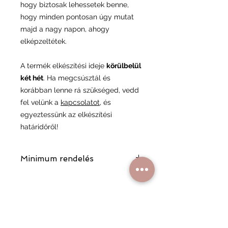
hogy biztosak lehessetek benne,
hogy minden pontosan úgy mutat
majd a nagy napon, ahogy
elképzeltétek.
A termék elkészítési ideje
körülbelül
két hét
. Ha megcsúsztál és
korábban lenne rá szükséged, vedd
fel velünk a
kapcsolatot
, és
egyeztessünk az elkészítési
határidőről!
Minimum rendelés
A minimum rendelési összeg 6 900
Ft, ami segít minket abban,
fenntarthassuk a minőségi
kiszolgálást és a rendelési folyamat
gördülékenységét.
Hasonló