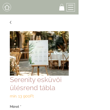
Serenity esküvői
ülésrend tábla
Akciós
min.
13 900Ft
ár
Méret
*