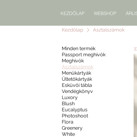
KEZDŐLAP
WEBSHOP
ÁRLI
Kezdőlap
Asztalszámok
Minden termék
3
Passport meghívók
Meghívók
Asztalszámok
Menükártyák
Ültetőkártyák
Esküvői tábla
Vendégkönyv
Luxory
Blush
Eucalyptus
Photoshoot
Flora
Greenery
White