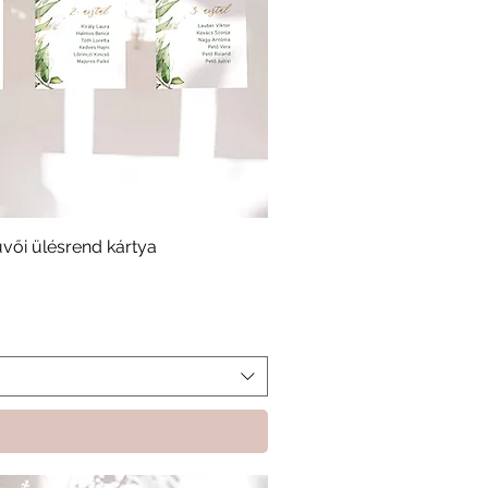
üvői ülésrend kártya