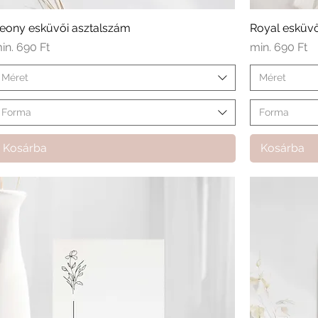
eony esküvői asztalszám
Royal esküvő
kciós ár
Akciós ár
in.
690 Ft
min.
690 Ft
Méret
Méret
Forma
Forma
Kosárba
Kosárba