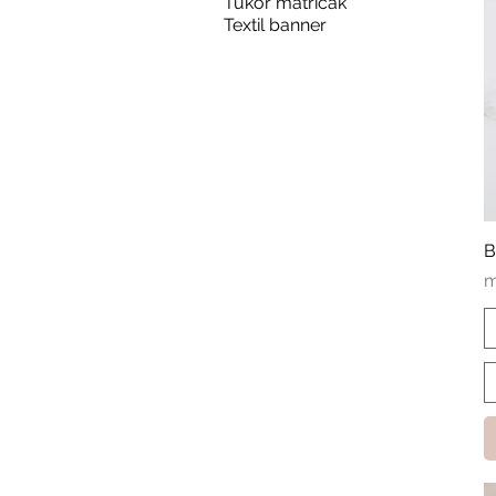
Tükör matricák
Textil banner
B
A
m