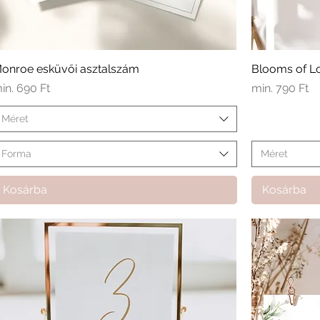
onroe esküvői asztalszám
Blooms of Lo
kciós ár
Akciós ár
in.
690 Ft
min.
790 Ft
Méret
Forma
Méret
Kosárba
Kosárba