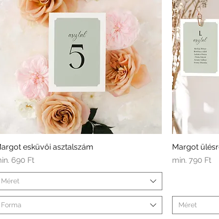
argot esküvői asztalszám
Margot ülésr
kciós ár
Akciós ár
in.
690 Ft
min.
790 Ft
Méret
Forma
Méret