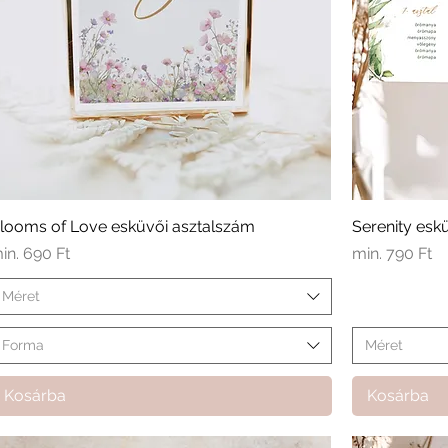
looms of Love esküvői asztalszám
Serenity esk
kciós ár
Akciós ár
in.
690 Ft
min.
790 Ft
Méret
Forma
Méret
Kosárba
Kosárba