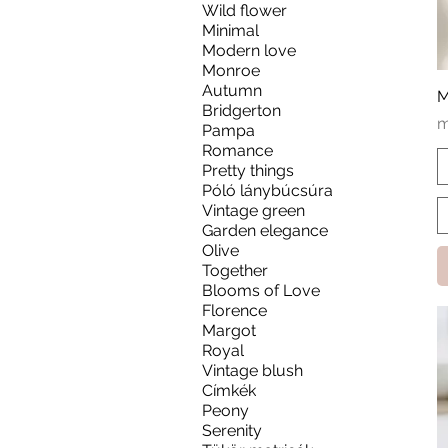
Wild flower
Minimal
Modern love
Monroe
Autumn
M
Bridgerton
A
m
Pampa
Romance
Pretty things
Póló lánybúcsúra
Vintage green
Garden elegance
Olive
Together
Blooms of Love
Florence
Margot
Royal
Vintage blush
Címkék
Peony
Serenity