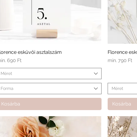
lorence esküvői asztalszám
Florence esk
kciós ár
Akciós ár
in.
690 Ft
min.
790 Ft
Méret
Forma
Méret
Kosárba
Kosárba