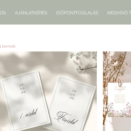
STA
AJÁNLATKÉRÉS
IDŐPONTFOGLALÁS
MEGHÍVÓ T
3 termék