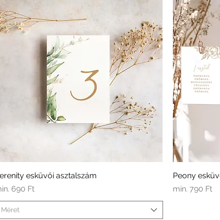
erenity esküvői asztalszám
Peony esküvő
kciós ár
Akciós ár
in.
690 Ft
min.
790 Ft
Méret