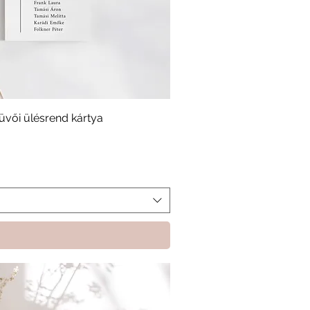
üvői ülésrend kártya