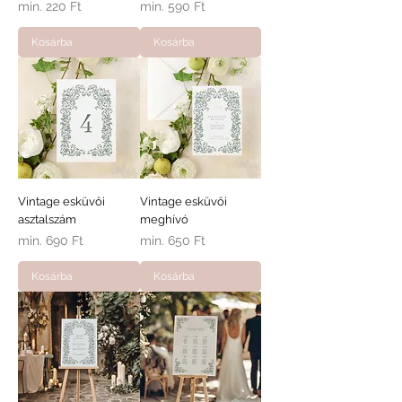
Akciós ár
Akciós ár
min.
220 Ft
min.
590 Ft
Kosárba
Kosárba
Vintage esküvői
Vintage esküvői
asztalszám
meghívó
Akciós ár
Akciós ár
min.
690 Ft
min.
650 Ft
Kosárba
Kosárba