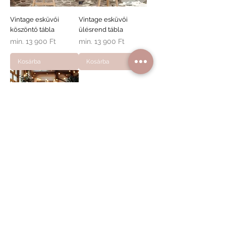
Vintage esküvői
Vintage esküvői
köszöntő tábla
ülésrend tábla
Akciós ár
Akciós ár
min.
13 900 Ft
min.
13 900 Ft
Kosárba
Kosárba
Vintage program
tábla
Akciós ár
min.
13 900 Ft
Kosárba