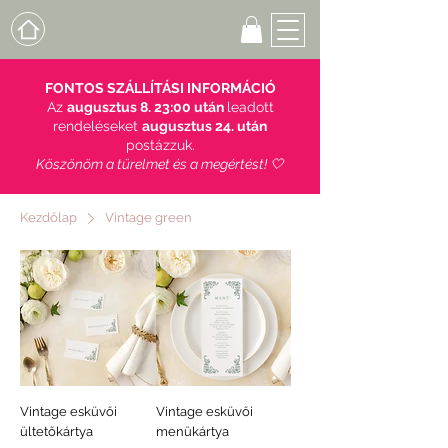
FONTOS SZÁLLÍTÁSI INFORMÁCIÓ
Az
augusztus 8. 23:00 után
leadott
rendeléseket
augusztus 24. után
postázzuk.
Köszönöm a türelmet és a megértést! 🤍
Kezdőlap
Vintage green
Vintage esküvői
Vintage esküvői
ültetőkártya
menükártya