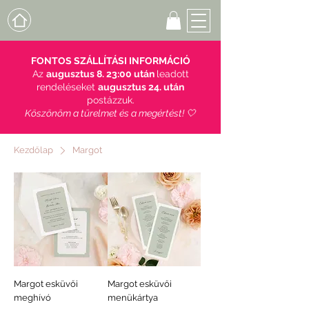
FONTOS SZÁLLÍTÁSI INFORMÁCIÓ
Az
augusztus 8. 23:00 után
leadott
rendeléseket
augusztus 24. után
postázzuk.
Köszönöm a türelmet és a megértést! 🤍
Kezdőlap
Margot
Margot esküvői
Margot esküvői
meghívó
menükártya