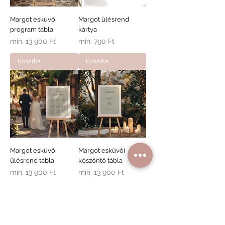
Margot esküvői
Margot ülésrend
program tábla
kártya
Akciós ár
Akciós ár
min.
13 900 Ft
min.
790 Ft
Kosárba
Kosárba
Margot esküvői
Margot esküvői
ülésrend tábla
köszöntő tábla
Akciós ár
Akciós ár
min.
13 900 Ft
min.
13 900 Ft
Kosárba
Kosárba