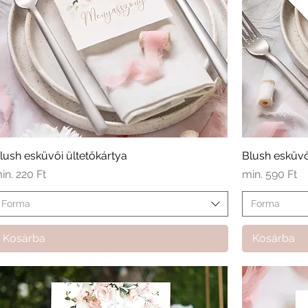
lush esküvői ültetőkártya
Blush esküv
kciós ár
Akciós ár
in.
220 Ft
min.
590 Ft
Forma
Forma
Kosárba
Kosárba