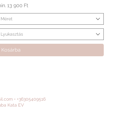
kciós ár
in.
13 900 Ft
Méret
Lyukasztás
Kosárba
il.com
•
+36305409516
uba Kata EV