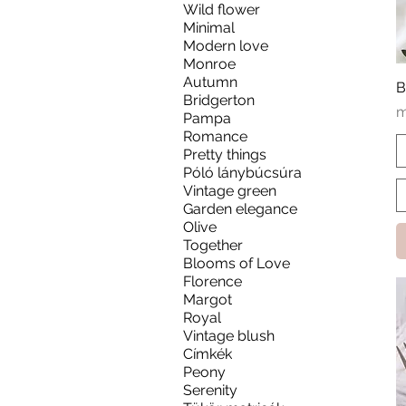
Wild flower
Minimal
Modern love
Monroe
Autumn
B
Bridgerton
A
m
Pampa
Romance
Pretty things
Póló lánybúcsúra
Vintage green
Garden elegance
Olive
Together
Blooms of Love
Florence
Margot
Royal
Vintage blush
Címkék
Peony
Serenity