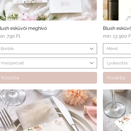
lush esküvői meghívó
Blush esküvő
kciós ár
Akciós ár
in.
790 Ft
min.
13 900 F
Boríték
Méret
Viaszpecsét
Lyukasztás
Kosárba
Kosárba