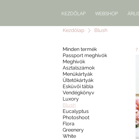
KEZDŐLAP
WEBSHOP
ÁRLI
Kezdőlap
Blush
Minden termék
7
Passport meghívók
Meghívók
Asztalszámok
Menükártyák
Ültetőkártyák
Esküvői tábla
Vendégkönyv
Luxory
Blush
Eucalyptus
Photoshoot
Flora
Greenery
White