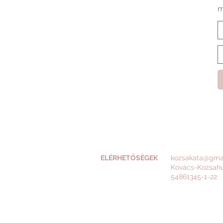
A
m
ELÉRHETŐSÉGEK
kozsakata@gma
Kovács-Kozsah
54861345-1-22