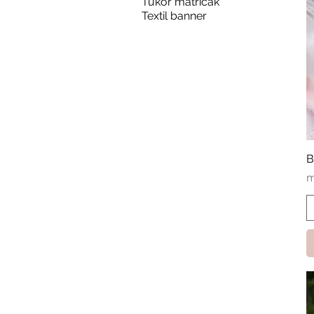
Tükör matricák
Textil banner
B
A
m