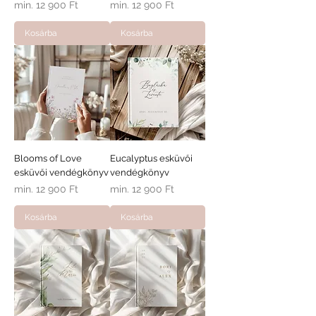
Akciós ár
Akciós ár
min.
12 900 Ft
min.
12 900 Ft
Kosárba
Kosárba
Blooms of Love
Eucalyptus esküvői
esküvői vendégkönyv
vendégkönyv
Akciós ár
Akciós ár
min.
12 900 Ft
min.
12 900 Ft
Kosárba
Kosárba