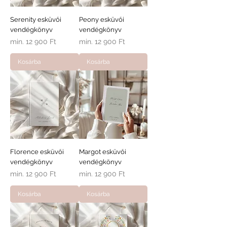
Serenity esküvői
Peony esküvői
vendégkönyv
vendégkönyv
Akciós ár
Akciós ár
min.
12 900 Ft
min.
12 900 Ft
Kosárba
Kosárba
Florence esküvői
Margot esküvői
vendégkönyv
vendégkönyv
Akciós ár
Akciós ár
min.
12 900 Ft
min.
12 900 Ft
Kosárba
Kosárba