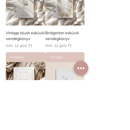
Vintage blush esküvői
Bridgerton esküvői
vendégkönyv
vendégkönyv
Akciós ár
Akciós ár
min.
12 900 Ft
min.
12 900 Ft
Kosárba
Kosárba
Modern love esküvői
Minimal esküvői
vendégkönyv
vendégkönyv
Akciós ár
Akciós ár
min.
12 900 Ft
min.
12 900 Ft