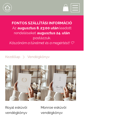
FONTOS SZÁLLÍTÁSI INFORMÁCIÓ
Az
augusztus 8. 23:00 után
leadott
rendeléseket
augusztus 24. után
postázzuk.
Köszönöm a türelmet és a megértést! 🤍
Kezdőlap
Vendégkönyv
Royal esküvői
Monroe esküvői
vendégkönyv
vendégkönyv